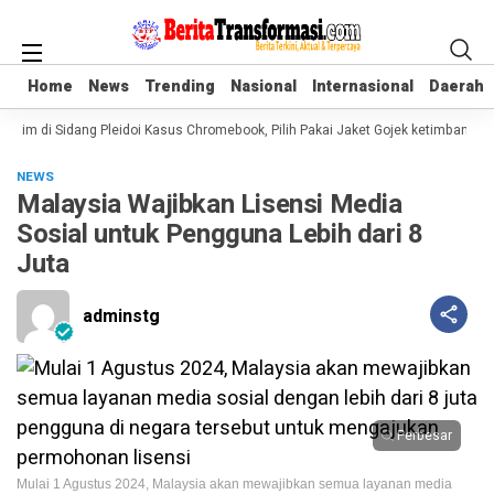
Home
Home
News
News
Trending
Trending
Nasional
Nasional
Internasional
Internasional
Daerah
Daerah
rim di Sidang Pleidoi Kasus Chromebook, Pilih Pakai Jaket Gojek ketimbang Ro
NEWS
Malaysia Wajibkan Lisensi Media
Sosial untuk Pengguna Lebih dari 8
Juta
adminstg
Perbesar
Mulai 1 Agustus 2024, Malaysia akan mewajibkan semua layanan media