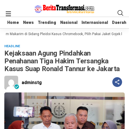
Home
Home
News
News
Trending
Trending
Nasional
Nasional
Internasional
Internasional
Daerah
Daerah
iem Makarim di Sidang Pleidoi Kasus Chromebook, Pilih Pakai Jaket Gojek keti
HEADLINE
Kejaksaan Agung Pindahkan
Penahanan Tiga Hakim Tersangka
Kasus Suap Ronald Tannur ke Jakarta
adminstg