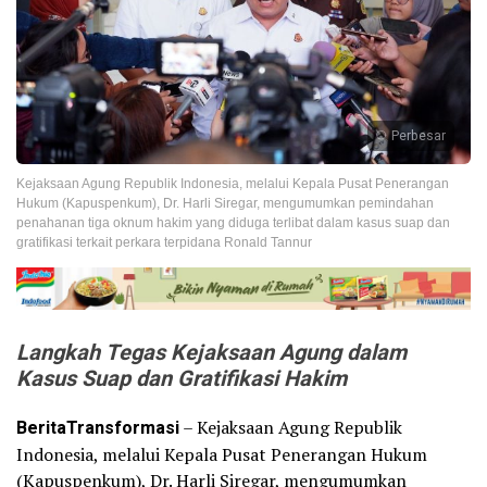
Perbesar
Kejaksaan Agung Republik Indonesia, melalui Kepala Pusat Penerangan
Hukum (Kapuspenkum), Dr. Harli Siregar, mengumumkan pemindahan
penahanan tiga oknum hakim yang diduga terlibat dalam kasus suap dan
gratifikasi terkait perkara terpidana Ronald Tannur
Langkah Tegas Kejaksaan Agung dalam
Kasus Suap dan Gratifikasi Hakim
BeritaTransformasi
– Kejaksaan Agung Republik
Indonesia, melalui Kepala Pusat Penerangan Hukum
(Kapuspenkum), Dr. Harli Siregar, mengumumkan