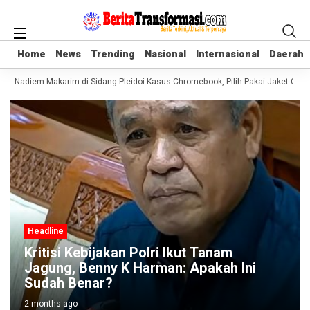
Home
Home
News
News
Trending
Trending
Nasional
Nasional
Internasional
Internasional
Daerah
Daerah
aru Nadiem Makarim di Sidang Pleidoi Kasus Chromebook, Pilih Pakai Jaket Goj
Headline
Kritisi Kebijakan Polri Ikut Tanam
Jagung, Benny K Harman: Apakah Ini
Sudah Benar?
2 months ago