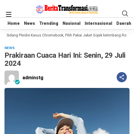
Home
Home
News
News
Trending
Trending
Nasional
Nasional
Internasional
Internasional
Daerah
Daerah
 Sidang Pleidoi Kasus Chromebook, Pilih Pakai Jaket Gojek ketimbang Rompi T
NEWS
Prakiraan Cuaca Hari Ini: Senin, 29 Juli
2024
adminstg