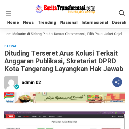
Home
Home
News
News
Trending
Trending
Nasional
Nasional
Internasional
Internasional
Daerah
Daerah
diem Makarim di Sidang Pleidoi Kasus Chromebook, Pilih Pakai Jaket Gojek ke
DAERAH
Dituding Terseret Arus Kolusi Terkait
Anggaran Publikasi, Skretariat DPRD
Kota Tangerang Layangkan Hak Jawab
admin 02