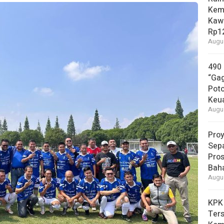
Kem
Kaw
Rp12
Augus
490
“Gag
Pot
Keu
Augus
Proy
Sepa
Pros
Bah
Augus
KPK
Ters