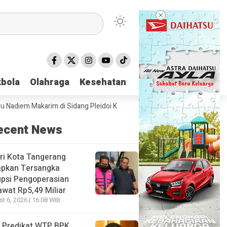
bola
bola
Olahraga
Olahraga
Kesehatan
Kesehatan
iem Makarim di Sidang Pleidoi Kasus Chromebook, Pilih Pakai Jaket Go
ecent News
ri Kota Tangerang
apkan Tersangka
psi Pengoperasian
wat Rp5,49 Miliar
t 6, 2026 | 16:08 WIB
 Predikat WTP BPK,