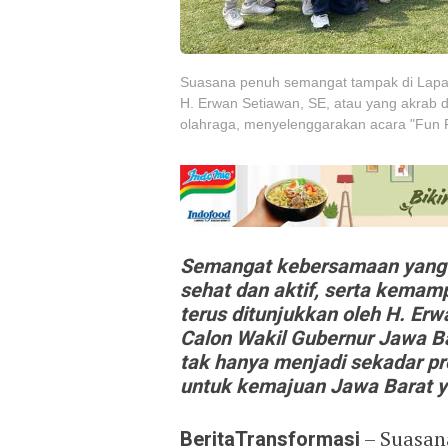
Suasana penuh semangat tampak di Lapan
H. Erwan Setiawan, SE, atau yang akrab
olahraga, menyelenggarakan acara "Fun F
Semangat kebersamaan yang 
sehat dan aktif, serta kema
terus ditunjukkan oleh H. Er
Calon Wakil Gubernur Jawa Bar
tak hanya menjadi sekadar pr
untuk kemajuan Jawa Barat ya
BeritaTransformasi
– Suasan