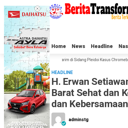
Home
Home
News
News
Headline
Headline
Nas
Nas
Tangis Haru Nadiem Makarim di Sidang Pleidoi Kasus Chromebook, P
HEADLINE
H. Erwan Setiaw
Barat Sehat dan 
dan Kebersamaa
adminstg