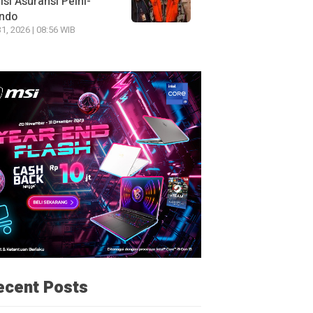
si Asuransi Pelni-
indo
31, 2026 | 08:56 WIB
ecent Posts