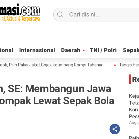
ional
ional
Internasional
Internasional
Daerah
Daerah
TNI / Polri
TNI / Polri
Sepak
Sepak
ilih Pakai Jaket Gojek ketimbang Rompi Tahanan
Tangis Haru Nad
R
an, SE: Membangun Jawa
Keja
Kompak Lewat Sepak Bola
Tet
n
Koru
Pesa
Augus
Raih