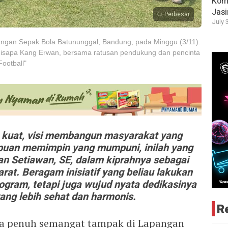
Komi
Jas
Perbesar
July 
gan Sepak Bola Batununggal, Bandung, pada Minggu (3/11).
 disapa Kang Erwan, bersama ratusan pendukung dan pencinta
ootball"
kuat, visi membangun masyarakat yang
mpuan memimpin yang mumpuni, inilah yang
wan Setiawan, SE, dalam kiprahnya sebagai
at. Beragam inisiatif yang beliau lakukan
ogram, tetapi juga wujud nyata dedikasinya
ng lebih sehat dan harmonis.
R
a penuh semangat tampak di Lapangan