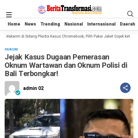
Home
Home
News
News
Trending
Trending
Nasional
Nasional
Internasional
Internasional
Daerah
Daerah
 Makarim di Sidang Pleidoi Kasus Chromebook, Pilih Pakai Jaket Gojek ketimba
HUKUM
Jejak Kasus Dugaan Pemerasan
Oknum Wartawan dan Oknum Polisi di
Bali Terbongkar!
admin 02