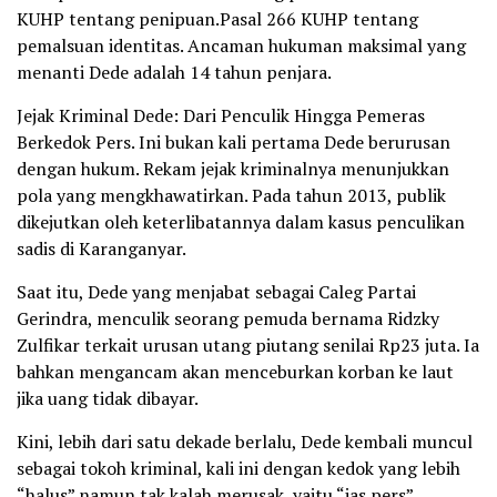
KUHP tentang penipuan.Pasal 266 KUHP tentang
pemalsuan identitas. Ancaman hukuman maksimal yang
menanti Dede adalah 14 tahun penjara.
Jejak Kriminal Dede: Dari Penculik Hingga Pemeras
Berkedok Pers. Ini bukan kali pertama Dede berurusan
dengan hukum. Rekam jejak kriminalnya menunjukkan
pola yang mengkhawatirkan. Pada tahun 2013, publik
dikejutkan oleh keterlibatannya dalam kasus penculikan
sadis di Karanganyar.
Saat itu, Dede yang menjabat sebagai Caleg Partai
Gerindra, menculik seorang pemuda bernama Ridzky
Zulfikar terkait urusan utang piutang senilai Rp23 juta. Ia
bahkan mengancam akan menceburkan korban ke laut
jika uang tidak dibayar.
Kini, lebih dari satu dekade berlalu, Dede kembali muncul
sebagai tokoh kriminal, kali ini dengan kedok yang lebih
“halus” namun tak kalah merusak, yaitu “jas pers”