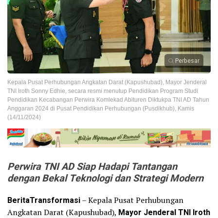
Perbesar
Kepala Pusat Perhubungan Angkatan Darat (Kapushubad), Mayor Jenderal
TNI Iroth Sonny Edhie, secara resmi menutup Pendidikan Program Studi
Pendidikan Kecabangan Perwira Komlekad Abituren Diktukpa TNI AD Tahun
Anggaran 2024 di Pusat Pendidikan Perhubungan (Pusdikhub), Kamis
(14/11/2024)
Perwira TNI AD Siap Hadapi Tantangan
dengan Bekal Teknologi dan Strategi Modern
BeritaTransformasi
– Kepala Pusat Perhubungan
Angkatan Darat (Kapushubad),
Mayor Jenderal TNI Iroth