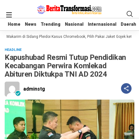
Home
Home
News
News
Trending
Trending
Nasional
Nasional
Internasional
Internasional
Daerah
Daerah
 Makarim di Sidang Pleidoi Kasus Chromebook, Pilih Pakai Jaket Gojek ketimba
HEADLINE
Kapushubad Resmi Tutup Pendidikan
Kecabangan Perwira Komlekad
Abituren Diktukpa TNI AD 2024
adminstg