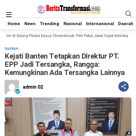
Home
Home
News
News
Trending
Trending
Nasional
Nasional
Internasional
Internasional
Daerah
Daerah
rim di Sidang Pleidoi Kasus Chromebook, Pilih Pakai Jaket Gojek ketimbang Ro
DAERAH
Kejati Banten Tetapkan Direktur PT.
EPP Jadi Tersangka, Rangga:
Kemungkinan Ada Tersangka Lainnya
admin 02