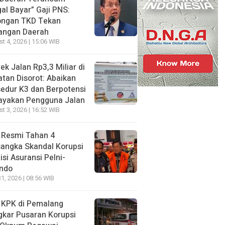
al Bayar” Gaji PNS:
ongan TKD Tekan
angan Daerah
t 4, 2026 | 15:06 WIB
ek Jalan Rp3,3 Miliar di
tan Disorot: Abaikan
edur K3 dan Berpotensi
ayakan Pengguna Jalan
t 3, 2026 | 16:52 WIB
 Resmi Tahan 4
angka Skandal Korupsi
si Asuransi Pelni-
indo
31, 2026 | 08:56 WIB
 KPK di Pemalang
kar Pusaran Korupsi