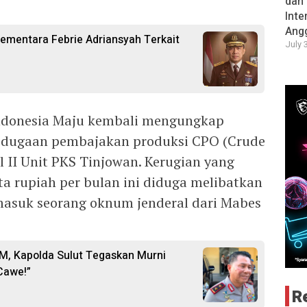
dan
Inte
Angg
ementara Febrie Adriansyah Terkait
July 
ndonesia Maju kembali mengungkap
 dugaan pembajakan produksi CPO (Crude
l II Unit PKS Tinjowan. Kerugian yang
ta rupiah per bulan ini diduga melibatkan
rmasuk seorang oknum jenderal dari Mabes
M, Kapolda Sulut Tegaskan Murni
Cawe!”
R