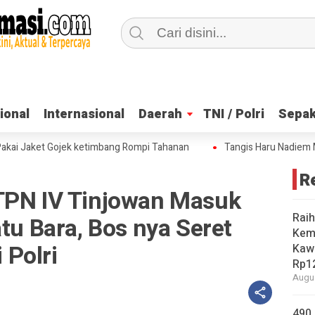
ional
ional
Internasional
Internasional
Daerah
Daerah
TNI / Polri
TNI / Polri
Sepak
Sepak
 Jaket Gojek ketimbang Rompi Tahanan
Tangis Haru Nadiem Makari
R
TPN IV Tinjowan Masuk
Raih
atu Bara, Bos nya Seret
Kem
Polri
Kaw
Rp12
Augus
490