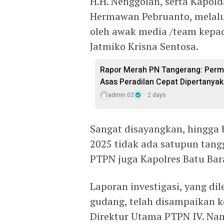
H.H. Nenggolan, serta Kapold
Hermawan Pebruanto, melalu
oleh awak media /team kepad
Jatmiko Krisna Sentosa.
Rapor Merah PN Tangerang: Perm
Asas Peradilan Cepat Dipertanya
admin 02
2 days
Sangat disayangkan, hingga 
2025 tidak ada satupun tang
PTPN juga Kapolres Batu Ba
Laporan investigasi, yang di
gudang, telah disampaikan 
Direktur Utama PTPN IV. Na