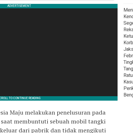
Menk
Kend
Sege
Reka
Ketu
Korb
Jaks
Febr
Ting
Tang
Rat
Kas
Peri
Beng
esia Maju melakukan penelusuran pada
a, saat membuntuti sebuah mobil tangki
keluar dari pabrik dan tidak mengikuti