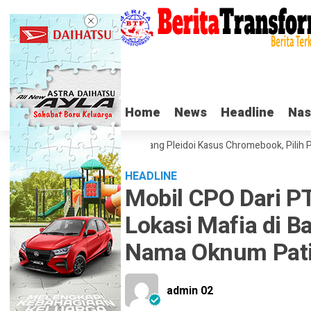
Home
Home
News
News
Headline
Headline
Nas
Nas
s Haru Nadiem Makarim di Sidang Pleidoi Kasus Chromebook, Pilih Pakai
HEADLINE
Mobil CPO Dari P
Lokasi Mafia di B
Nama Oknum Pati 
admin 02