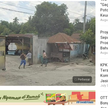
“Gag
Pot
Keu
Augus
Proy
Sepa
Pros
Bah
Augus
KPK
Ters
Komi
Perbesar
Jas
July 
OTT
Bong