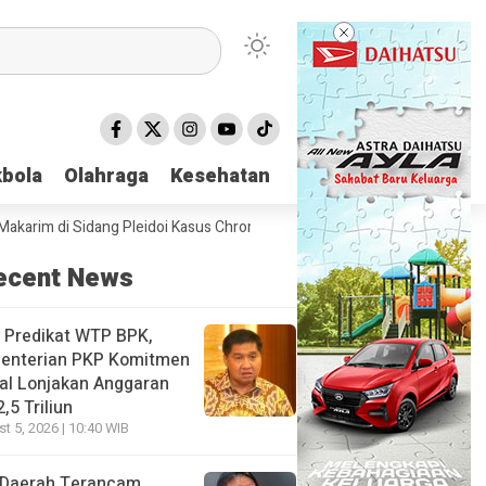
bola
bola
Olahraga
Olahraga
Kesehatan
Kesehatan
m di Sidang Pleidoi Kasus Chromebook, Pilih Pakai Jaket Gojek ketimb
ecent News
 Predikat WTP BPK,
enterian PKP Komitmen
al Lonjakan Anggaran
,5 Triliun
t 5, 2026 | 10:40 WIB
 Daerah Terancam