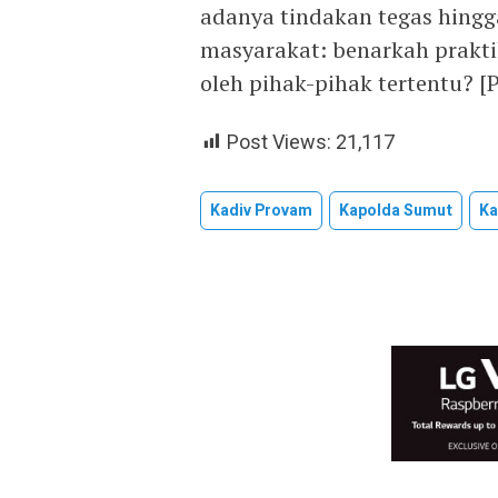
adanya tindakan tegas hingg
masyarakat: benarkah praktik
oleh pihak-pihak tertentu? 
Post Views:
21,117
Kadiv Provam
Kapolda Sumut
Ka