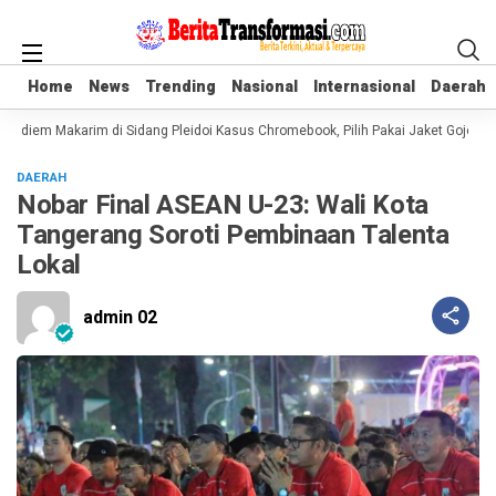
Home
Home
News
News
Trending
Trending
Nasional
Nasional
Internasional
Internasional
Daerah
Daerah
adiem Makarim di Sidang Pleidoi Kasus Chromebook, Pilih Pakai Jaket Gojek ke
DAERAH
Nobar Final ASEAN U-23: Wali Kota
Tangerang Soroti Pembinaan Talenta
Lokal
admin 02