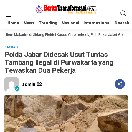
Home
Home
News
News
Trending
Trending
Nasional
Nasional
Internasional
Internasional
Daerah
Daerah
adiem Makarim di Sidang Pleidoi Kasus Chromebook, Pilih Pakai Jaket Gojek ke
DAERAH
Polda Jabar Didesak Usut Tuntas
Tambang Ilegal di Purwakarta yang
Tewaskan Dua Pekerja
admin 02