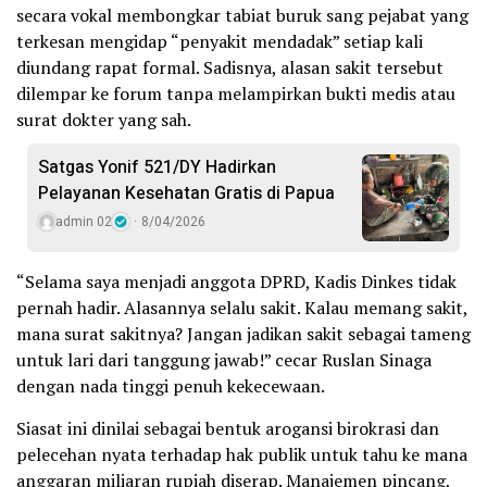
secara vokal membongkar tabiat buruk sang pejabat yang
terkesan mengidap “penyakit mendadak” setiap kali
diundang rapat formal. Sadisnya, alasan sakit tersebut
dilempar ke forum tanpa melampirkan bukti medis atau
surat dokter yang sah.
Satgas Yonif 521/DY Hadirkan
Pelayanan Kesehatan Gratis di Papua
admin 02
8/04/2026
“Selama saya menjadi anggota DPRD, Kadis Dinkes tidak
pernah hadir. Alasannya selalu sakit. Kalau memang sakit,
mana surat sakitnya? Jangan jadikan sakit sebagai tameng
untuk lari dari tanggung jawab!” cecar Ruslan Sinaga
dengan nada tinggi penuh kekecewaan.
Siasat ini dinilai sebagai bentuk arogansi birokrasi dan
pelecehan nyata terhadap hak publik untuk tahu ke mana
anggaran miliaran rupiah diserap. Manajemen pincang,