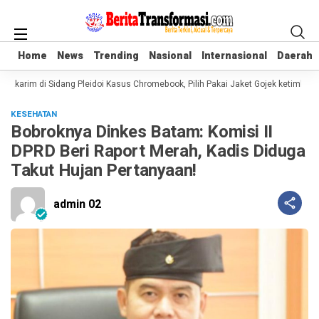
Home
Home
News
News
Trending
Trending
Nasional
Nasional
Internasional
Internasional
Daerah
Daerah
karim di Sidang Pleidoi Kasus Chromebook, Pilih Pakai Jaket Gojek ketimbang
KESEHATAN
Bobroknya Dinkes Batam: Komisi II
DPRD Beri Raport Merah, Kadis Diduga
Takut Hujan Pertanyaan!
admin 02