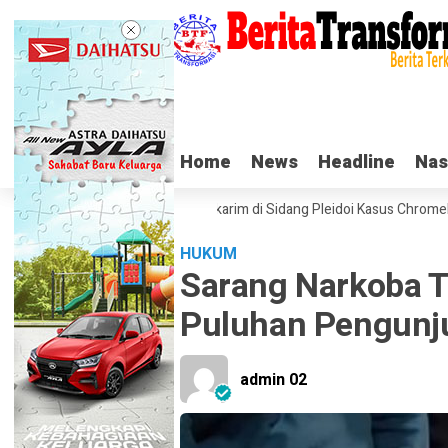
Home
Home
News
News
Headline
Headline
Nas
Nas
Tangis Haru Nadiem Makarim di Sidang Pleidoi Kasus Chromebook, P
HUKUM
Sarang Narkoba T
Puluhan Pengunj
admin 02