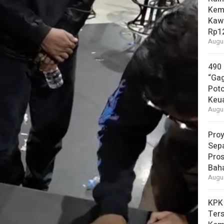
Kem
Kaw
Rp12
Augus
490
“Gag
Pot
Keu
Augus
Proy
Sepa
Pros
Bah
Augus
KPK
Ters