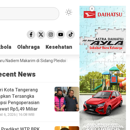
bola
bola
Olahraga
Olahraga
Kesehatan
Kesehatan
iem Makarim di Sidang Pleidoi Kasus Chromebook, Pilih Pakai Jaket Go
ecent News
ri Kota Tangerang
apkan Tersangka
psi Pengoperasian
wat Rp5,49 Miliar
t 6, 2026 | 16:08 WIB
 Predikat WTP BPK,