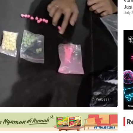
Komi
Jas
July 
Perbesar
R