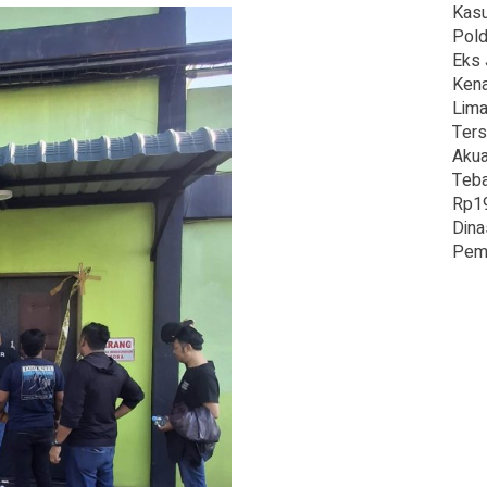
Kasu
Pold
Eks 
Kena
Lima
Ters
Akua
Teba
Rp19
Dina
Pem