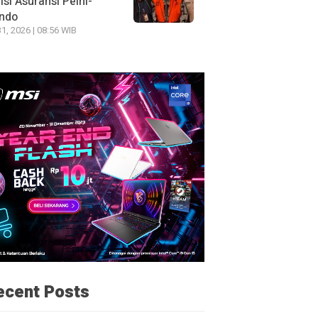
si Asuransi Pelni-
indo
31, 2026 | 08:56 WIB
ecent Posts