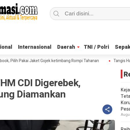
ional
ional
Internasional
Internasional
Daerah
Daerah
TNI / Polri
TNI / Polri
Sepak
Sepak
ilih Pakai Jaket Gojek ketimbang Rompi Tahanan
Tangis Haru Nad
R
HM CDI Digerebek,
Keja
ung Diamankan
Tet
Koru
Pesa
Augus
Raih