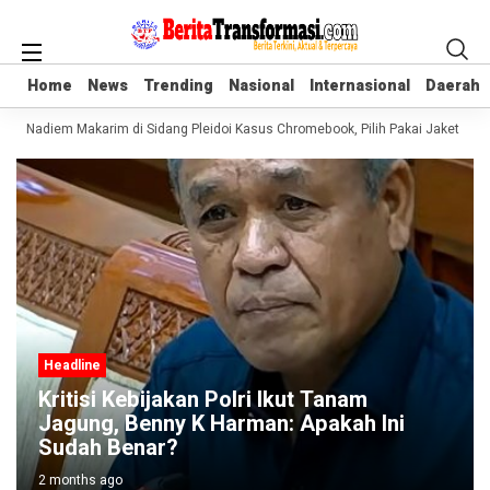
Home
Home
News
News
Trending
Trending
Nasional
Nasional
Internasional
Internasional
Daerah
Daerah
aru Nadiem Makarim di Sidang Pleidoi Kasus Chromebook, Pilih Pakai Jaket Go
Headline
Kritisi Kebijakan Polri Ikut Tanam
Jagung, Benny K Harman: Apakah Ini
Sudah Benar?
2 months ago