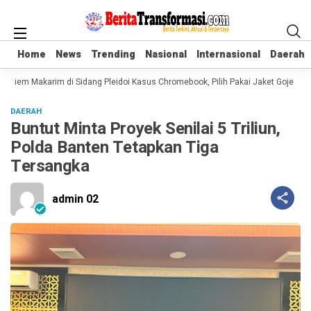
Home
Home
News
News
Trending
Trending
Nasional
Nasional
Internasional
Internasional
Daerah
Daerah
diem Makarim di Sidang Pleidoi Kasus Chromebook, Pilih Pakai Jaket Gojek ke
DAERAH
Buntut Minta Proyek Senilai 5 Triliun,
Polda Banten Tetapkan Tiga
Tersangka
admin 02