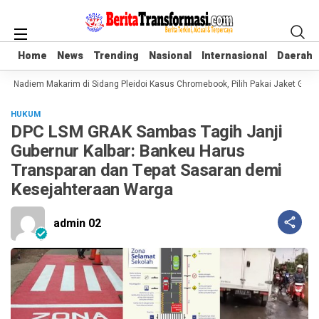
Home
Home
News
News
Trending
Trending
Nasional
Nasional
Internasional
Internasional
Daerah
Daerah
u Nadiem Makarim di Sidang Pleidoi Kasus Chromebook, Pilih Pakai Jaket Gojek
HUKUM
DPC LSM GRAK Sambas Tagih Janji
Gubernur Kalbar: Bankeu Harus
Transparan dan Tepat Sasaran demi
Kesejahteraan Warga
admin 02