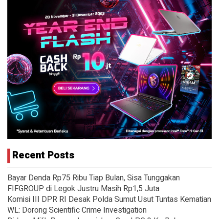
Recent Posts
Bayar Denda Rp75 Ribu Tiap Bulan, Sisa Tunggakan
FIFGROUP di Legok Justru Masih Rp1,5 Juta
Komisi III DPR RI Desak Polda Sumut Usut Tuntas Kematian
WL: Dorong Scientific Crime Investigation