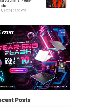
si Asuransi Pelni-
indo
31, 2026 | 08:56 WIB
ecent Posts