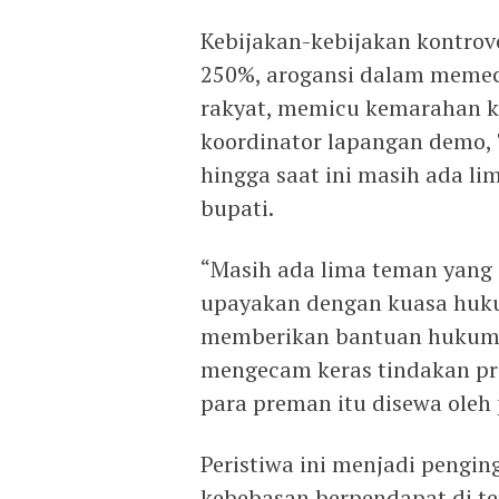
Kebijakan-kebijakan kontrove
250%, arogansi dalam memeca
rakyat, memicu kemarahan ko
koordinator lapangan demo,
hingga saat ini masih ada li
bupati.
“Masih ada lima teman yang
upayakan dengan kuasa hukum
memberikan bantuan hukum 
mengecam keras tindakan p
para preman itu disewa oleh
Peristiwa ini menjadi pengi
kebebasan berpendapat di t