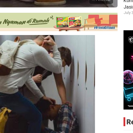
Komi
Jas
July 
R