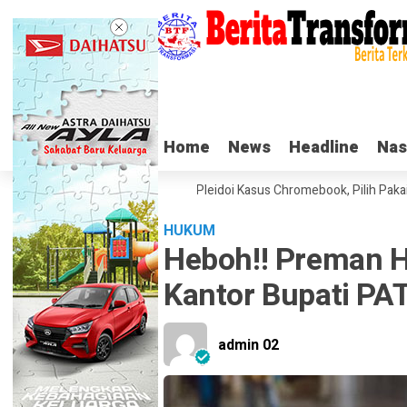
Home
Home
News
News
Headline
Headline
Nas
Nas
u Nadiem Makarim di Sidang Pleidoi Kasus Chromebook, Pilih Pakai Jak
HUKUM
Heboh!! Preman H
Kantor Bupati PAT
admin 02