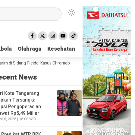
bola
bola
Olahraga
Olahraga
Kesehatan
Kesehatan
 Sidang Pleidoi Kasus Chromebook, Pilih Pakai Jaket Gojek ketimbang R
ecent News
ri Kota Tangerang
apkan Tersangka
psi Pengoperasian
wat Rp5,49 Miliar
t 6, 2026 | 16:08 WIB
 Predikat WTP BPK,