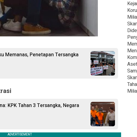
Keja
Koru
Milia
Skan
Dide
Peny
Mema
Meng
iku Memanas, Penetapan Tersangka
Komi
Aset
Samp
Skan
Taha
trasi
Milia
ina: KPK Tahan 3 Tersangka, Negara