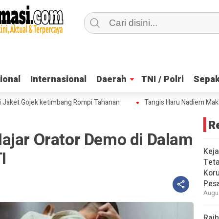
ional
ional
Internasional
Internasional
Daerah
Daerah
TNI / Polri
TNI / Polri
Sepak
Sepak
et Gojek ketimbang Rompi Tahanan
Tangis Haru Nadiem Makarim di
R
ajar Orator Demo di Dalam
Keja
I
Tet
Koru
Pesa
Augus
Raih