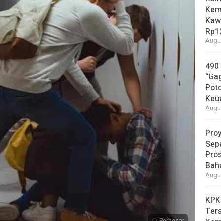
Kem
Kaw
Rp12
Augus
490
“Gag
Pot
Keu
Augus
Proy
Sepa
Pros
Bah
Augus
KPK
Ters
Perbesar