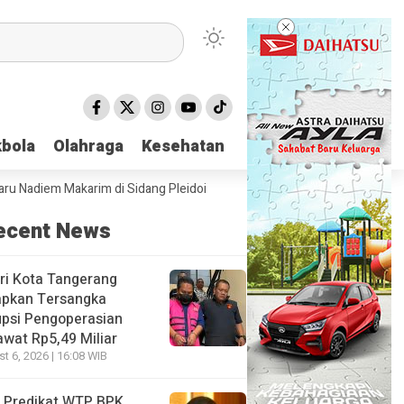
bola
bola
Olahraga
Olahraga
Kesehatan
Kesehatan
em Makarim di Sidang Pleidoi Kasus Chromebook, Pilih Pakai Jaket Goj
ecent News
ri Kota Tangerang
apkan Tersangka
psi Pengoperasian
wat Rp5,49 Miliar
t 6, 2026 | 16:08 WIB
 Predikat WTP BPK,