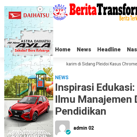
Home
Home
News
News
Headline
Headline
Nas
Nas
Tangis Haru Nadiem Makarim di Sidang Pleidoi Kasus Chromebook, Pi
NEWS
Inspirasi Edukasi:
Ilmu Manajemen 
Pendidikan
admin 02