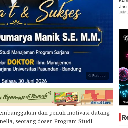
Komi
Jas
July 
Perbesar
mbanggakan dan penuh motivasi datang
R
nelia, seorang dosen Program Studi