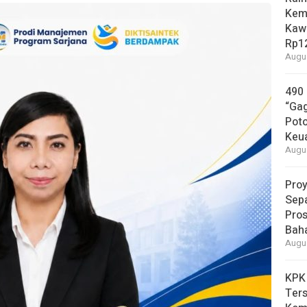
Kem
Kaw
Rp12
Augus
490
“Gag
Pot
Keu
Augus
Proy
Sepa
Pros
Bah
Augus
KPK
Ters