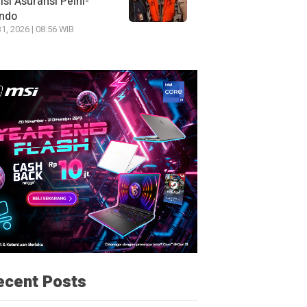
si Asuransi Pelni-
indo
31, 2026 | 08:56 WIB
ecent Posts