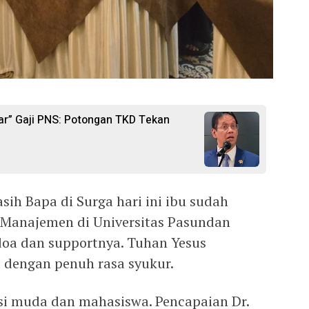
r” Gaji PNS: Potongan TKD Tekan
ih Bapa di Surga hari ini ibu sudah
u Manajemen di Universitas Pasundan
doa dan supportnya. Tuhan Yesus
 dengan penuh rasa syukur.
si muda dan mahasiswa. Pencapaian Dr.