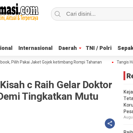
ional
ional
Internasional
Internasional
Daerah
Daerah
TNI / Polri
TNI / Polri
Sepak
Sepak
lih Pakai Jaket Gojek ketimbang Rompi Tahanan
Tangis Haru Nadi
R
 Kisah c Raih Gelar Doktor
Keja
Demi Tingkatkan Mutu
Tet
Koru
Pesa
Augus
Raih