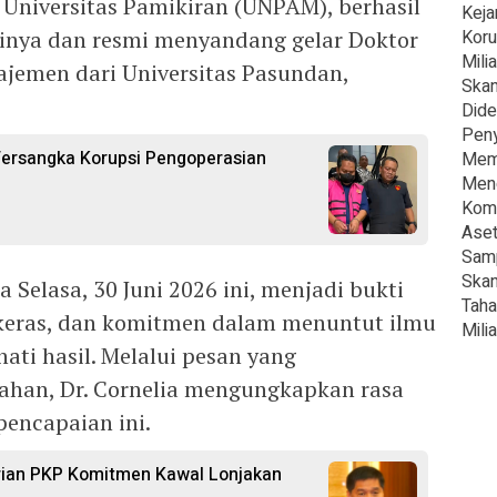
Universitas Pamikiran (UNPAM), berhasil
Keja
ginya dan resmi menyandang gelar Doktor
Koru
Milia
ajemen dari Universitas Pasundan,
Skan
Dide
Peny
Tersangka Korupsi Pengoperasian
Mema
Meng
Komi
Aset
Samp
Skan
 Selasa, 30 Juni 2026 ini, menjadi bukti
Taha
 keras, dan komitmen dalam menuntut ilmu
Milia
ti hasil. Melalui pesan yang
iahan, Dr. Cornelia mengungkapkan rasa
encapaian ini.
rian PKP Komitmen Kawal Lonjakan