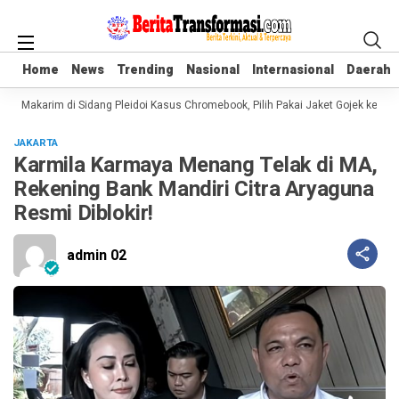
Home
Home
News
News
Trending
Trending
Nasional
Nasional
Internasional
Internasional
Daerah
Daerah
m Makarim di Sidang Pleidoi Kasus Chromebook, Pilih Pakai Jaket Gojek ketimb
JAKARTA
Karmila Karmaya Menang Telak di MA,
Rekening Bank Mandiri Citra Aryaguna
Resmi Diblokir!
admin 02