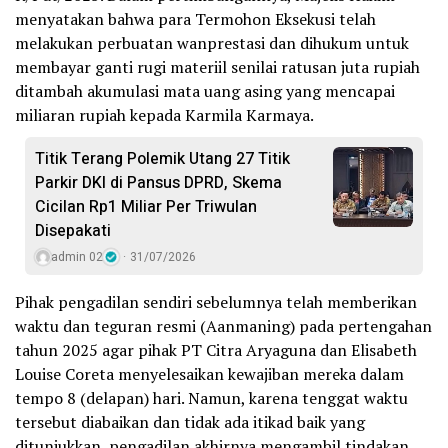
menyatakan bahwa para Termohon Eksekusi telah
melakukan perbuatan wanprestasi dan dihukum untuk
membayar ganti rugi materiil senilai ratusan juta rupiah
ditambah akumulasi mata uang asing yang mencapai
miliaran rupiah kepada Karmila Karmaya.
Titik Terang Polemik Utang 27 Titik
Parkir DKI di Pansus DPRD, Skema
Cicilan Rp1 Miliar Per Triwulan
Disepakati
admin 02
31/07/2026
Pihak pengadilan sendiri sebelumnya telah memberikan
waktu dan teguran resmi (Aanmaning) pada pertengahan
tahun 2025 agar pihak PT Citra Aryaguna dan Elisabeth
Louise Coreta menyelesaikan kewajiban mereka dalam
tempo 8 (delapan) hari. Namun, karena tenggat waktu
tersebut diabaikan dan tidak ada itikad baik yang
ditunjukkan, pengadilan akhirnya mengambil tindakan