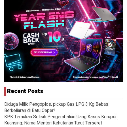
Recent Posts
Diduga Milik Pengoplos, pickup Gas LPG 3 Kg Bebas
Berkeliaran di Batu Ceper!
KPK Temukan Selisih Pengembalian Uang Kasus Korupsi
Kuansing: Nama Menteri Kehutanan Turut Terseret