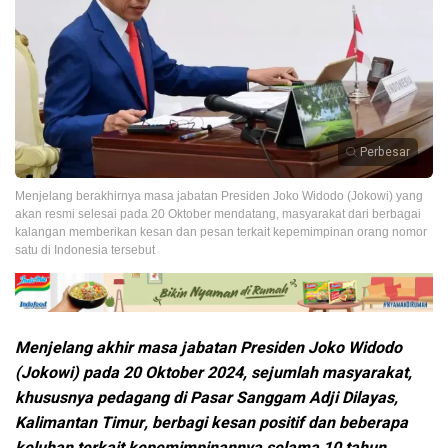
Perbesar
Menjelang berakhirnya masa jabatan Presiden Joko Widodo (Jokowi) yang
akan resmi selesai pada 20 Oktober mendatang, masyarakat dari berbagai
kalangan memberikan kesan dan pesan terkait kepemimpinan orang nomor
satu di Indonesia tersebut
Menjelang akhir masa jabatan Presiden Joko Widodo
(Jokowi) pada 20 Oktober 2024, sejumlah masyarakat,
khususnya pedagang di Pasar Sanggam Adji Dilayas,
Kalimantan Timur, berbagi kesan positif dan beberapa