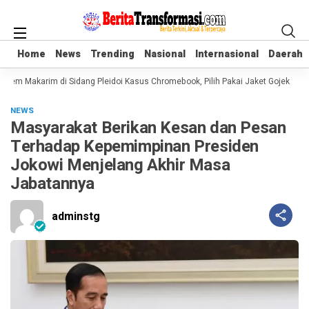
Home
Home
News
News
Trending
Trending
Nasional
Nasional
Internasional
Internasional
Daerah
Daerah
iem Makarim di Sidang Pleidoi Kasus Chromebook, Pilih Pakai Jaket Gojek keti
NEWS
Masyarakat Berikan Kesan dan Pesan
Terhadap Kepemimpinan Presiden
Jokowi Menjelang Akhir Masa
Jabatannya
adminstg