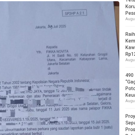
Tet
Koru
Pesa
Augus
Raih
Kem
Kaw
Rp12
Augus
490
“Gag
Pot
Keu
Augus
Proy
Sepa
Pros