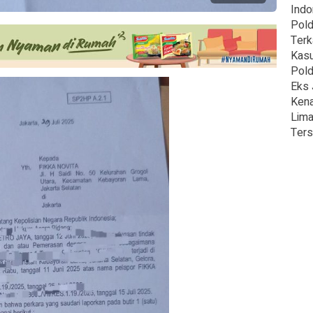
Indo
Pold
Terk
Kasu
Pold
Eks 
Kena
Lima
Ters