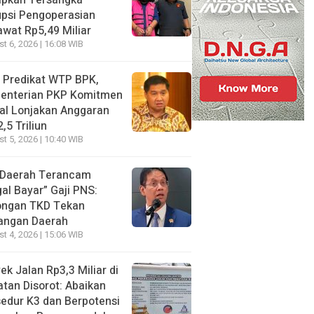
apkan Tersangka
psi Pengoperasian
wat Rp5,49 Miliar
t 6, 2026 | 16:08 WIB
 Predikat WTP BPK,
enterian PKP Komitmen
al Lonjakan Anggaran
,5 Triliun
t 5, 2026 | 10:40 WIB
 Daerah Terancam
al Bayar” Gaji PNS:
ongan TKD Tekan
angan Daerah
t 4, 2026 | 15:06 WIB
ek Jalan Rp3,3 Miliar di
tan Disorot: Abaikan
edur K3 dan Berpotensi