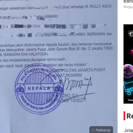
Bah
Augus
R
Jela
Perbesar