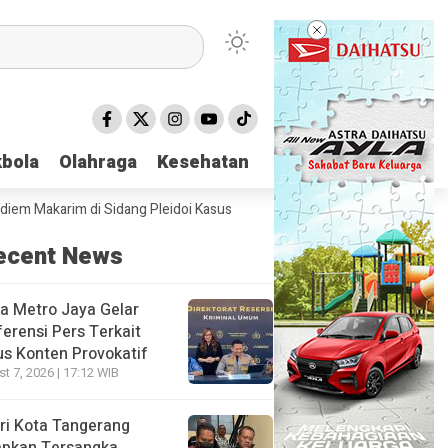
bola
bola
Olahraga
Olahraga
Kesehatan
Kesehatan
akarim di Sidang Pleidoi Kasus Chromebook, Pilih Pakai Jaket Gojek k
ecent News
a Metro Jaya Gelar
erensi Pers Terkait
s Konten Provokatif
t 7, 2026 | 17:12 WIB
ri Kota Tangerang