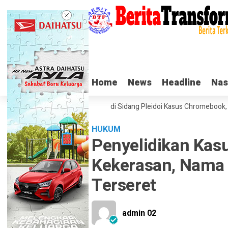
Home
Home
News
News
Headline
Headline
Nas
Nas
Tangis Haru Nadiem Makarim di Sidang Pleidoi Kasus Chromebook, Pilih 
HUKUM
Penyelidikan Ka
Kekerasan, Nama
Terseret
admin 02