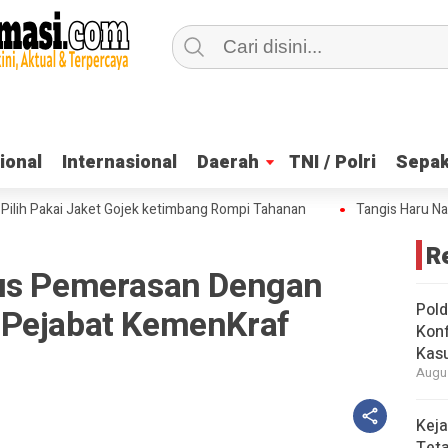
ional
ional
Internasional
Internasional
Daerah
Daerah
TNI / Polri
TNI / Polri
Sepak
Sepak
Pakai Jaket Gojek ketimbang Rompi Tahanan
Tangis Haru Nadiem M
R
sus Pemerasan Dengan
Pold
 Pejabat KemenKraf
Konf
Kasu
Augus
Keja