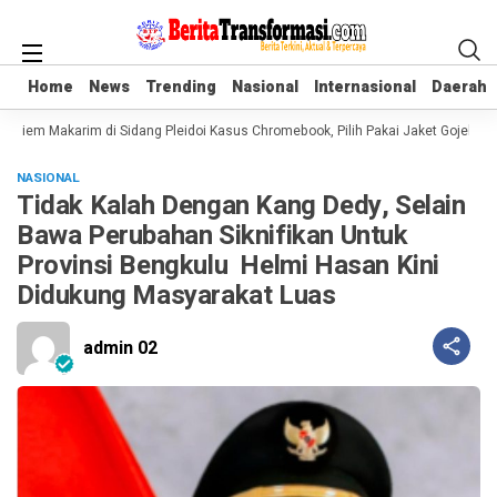
Home
Home
News
News
Trending
Trending
Nasional
Nasional
Internasional
Internasional
Daerah
Daerah
diem Makarim di Sidang Pleidoi Kasus Chromebook, Pilih Pakai Jaket Gojek ket
NASIONAL
Tidak Kalah Dengan Kang Dedy, Selain
Bawa Perubahan Siknifikan Untuk
Provinsi Bengkulu Helmi Hasan Kini
Didukung Masyarakat Luas
admin 02