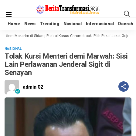
Home
Home
News
News
Trending
Trending
Nasional
Nasional
Internasional
Internasional
Daerah
Daerah
adiem Makarim di Sidang Pleidoi Kasus Chromebook, Pilih Pakai Jaket Gojek ke
NASIONAL
Tolak Kursi Menteri demi Marwah: Sisi
Lain Perlawanan Jenderal Sigit di
Senayan
admin 02