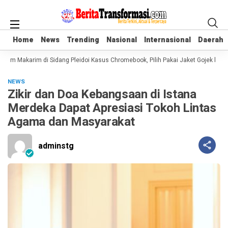
Home
Home
News
News
Trending
Trending
Nasional
Nasional
Internasional
Internasional
Daerah
Daerah
iem Makarim di Sidang Pleidoi Kasus Chromebook, Pilih Pakai Jaket Gojek keti
NEWS
Zikir dan Doa Kebangsaan di Istana
Merdeka Dapat Apresiasi Tokoh Lintas
Agama dan Masyarakat
adminstg