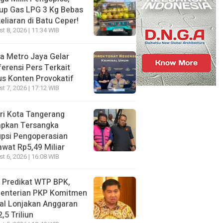
up Gas LPG 3 Kg Bebas
eliaran di Batu Ceper!
t 8, 2026 | 11:34 WIB
a Metro Jaya Gelar
erensi Pers Terkait
s Konten Provokatif
t 7, 2026 | 17:12 WIB
ri Kota Tangerang
apkan Tersangka
psi Pengoperasian
wat Rp5,49 Miliar
t 6, 2026 | 16:08 WIB
 Predikat WTP BPK,
enterian PKP Komitmen
al Lonjakan Anggaran
,5 Triliun