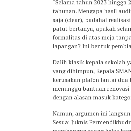
“Selama tahun 2023 hingga 2
tahunan. Mengapa hasil audi
saja (clear), padahal realisa
patut bertanya, apakah sela
formalitas di atas meja tanpa
lapangan? Ini bentuk pembiar
Dalih klasik kepala sekolah
yang dihimpun, Kepala SMAN
kerusakan plafon lantai dua 
menunggu bantuan renovasi d
dengan alasan masuk kategor
Namun, argumen ini langsung
Sesuai Juknis Permendikbudr
membangun ruang kelas baru 