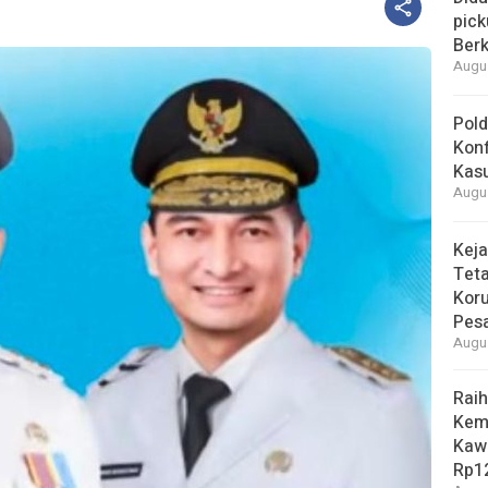
pick
Berk
Augus
Pold
Konf
Kasu
Augus
Keja
Tet
Koru
Pesa
Augus
Raih
Kem
Kaw
Rp12