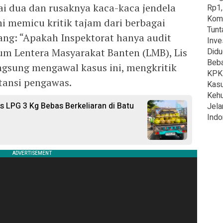
ai dua dan rusaknya kaca-kaca jendela
Rp1,
Komi
i memicu kritik tajam dari berbagai
Tunt
ng: “Apakah Inspektorat hanya audit
Inve
um Lentera Masyarakat Banten (LMB), Lis
Didu
Beba
angsung mengawal kasus ini, mengkritik
KPK 
tansi pengawas.
Kasu
Kehu
s LPG 3 Kg Bebas Berkeliaran di Batu
Jela
Indo