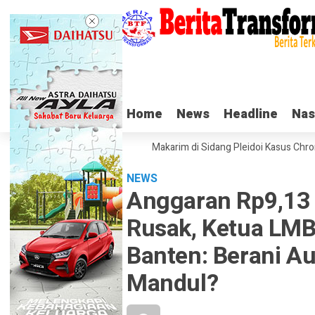
Home
Home
News
News
Headline
Headline
Nas
Nas
Tangis Haru Nadiem Makarim di Sidang Pleidoi Kasus Chromeboo
NEWS
Anggaran Rp9,13 M
Rusak, Ketua LMB
Banten: Berani Au
Mandul?