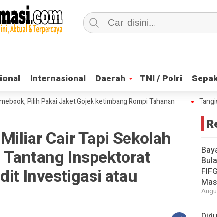
ional
ional
Internasional
Internasional
Daerah
Daerah
TNI / Polri
TNI / Polri
Sepak
Sepak
k, Pilih Pakai Jaket Gojek ketimbang Rompi Tahanan
Tangis Haru
R
iliar Cair Tapi Sekolah
Baya
 Tantang Inspektorat
Bula
dit Investigasi atau
FIFG
Masi
Augus
Didu