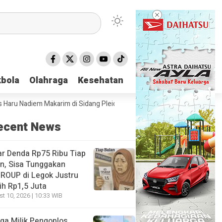
bola
bola
Olahraga
Olahraga
Kesehatan
Kesehatan
 Nadiem Makarim di Sidang Pleidoi Kasus Chromebook, Pilih Pakai Jaket
ecent News
r Denda Rp75 Ribu Tiap
n, Sisa Tunggakan
ROUP di Legok Justru
h Rp1,5 Juta
t 10, 2026 | 10:33 WIB
ga Milik Pengoplos,