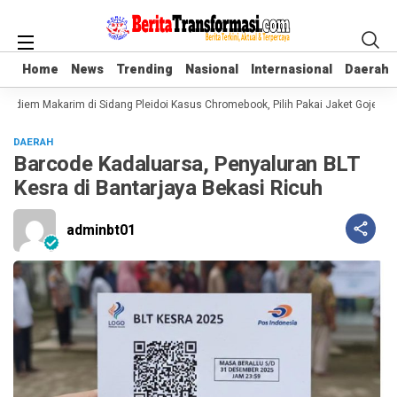
Home
Home
News
News
Trending
Trending
Nasional
Nasional
Internasional
Internasional
Daerah
Daerah
adiem Makarim di Sidang Pleidoi Kasus Chromebook, Pilih Pakai Jaket Gojek k
DAERAH
Barcode Kadaluarsa, Penyaluran BLT
Kesra di Bantarjaya Bekasi Ricuh
adminbt01