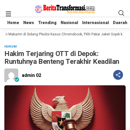
Home
Home
News
News
Trending
Trending
Nasional
Nasional
Internasional
Internasional
Daerah
Daerah
em Makarim di Sidang Pleidoi Kasus Chromebook, Pilih Pakai Jaket Gojek ketim
HUKUM
Hakim Terjaring OTT di Depok:
Runtuhnya Benteng Terakhir Keadilan
admin 02