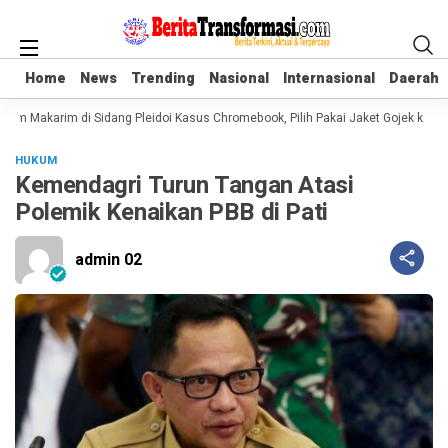
Home
Home
News
News
Trending
Trending
Nasional
Nasional
Internasional
Internasional
Daerah
Daerah
em Makarim di Sidang Pleidoi Kasus Chromebook, Pilih Pakai Jaket Gojek ketim
HUKUM
Kemendagri Turun Tangan Atasi
Polemik Kenaikan PBB di Pati
admin 02