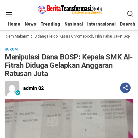
Home
Home
News
News
Trending
Trending
Nasional
Nasional
Internasional
Internasional
Daerah
Daerah
adiem Makarim di Sidang Pleidoi Kasus Chromebook, Pilih Pakai Jaket Gojek ke
HUKUM
Manipulasi Dana BOSP: Kepala SMK Al-
Fitrah Diduga Gelapkan Anggaran
Ratusan Juta
admin 02