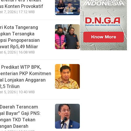
erensi Pers Terkait
s Konten Provokatif
t 7, 2026 | 17:12 WIB
ri Kota Tangerang
apkan Tersangka
psi Pengoperasian
wat Rp5,49 Miliar
t 6, 2026 | 16:08 WIB
 Predikat WTP BPK,
enterian PKP Komitmen
al Lonjakan Anggaran
,5 Triliun
t 5, 2026 | 10:40 WIB
 Daerah Terancam
al Bayar” Gaji PNS:
ongan TKD Tekan
angan Daerah