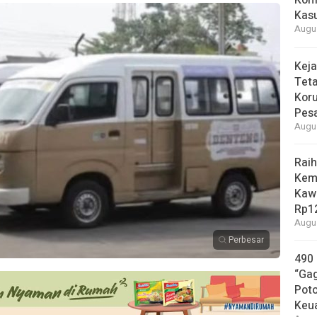
Konf
Kasu
Augus
Keja
Tet
Koru
Pesa
Augus
Raih
Kem
Kaw
Rp12
Augus
Perbesar
490
“Gag
Pot
Keu