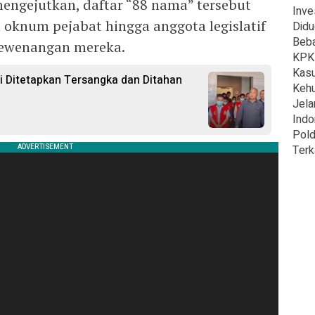
mengejutkan, daftar “88 nama” tersebut
Inve
 oknum pejabat hingga anggota legislatif
Didu
Beba
kewenangan mereka.
KPK 
Kasu
 Ditetapkan Tersangka dan Ditahan
Kehu
Jela
Indo
Pold
Terk