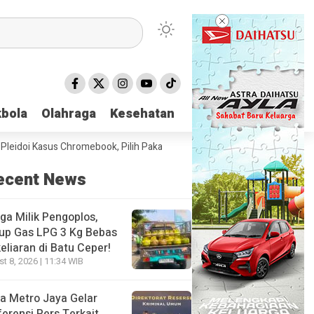
bola
bola
Olahraga
Olahraga
Kesehatan
Kesehatan
oi Kasus Chromebook, Pilih Pakai Jaket Gojek ketimbang Rompi Tahanan
ecent News
ga Milik Pengoplos,
up Gas LPG 3 Kg Bebas
eliaran di Batu Ceper!
t 8, 2026 | 11:34 WIB
a Metro Jaya Gelar