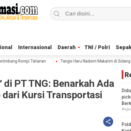
ional
ional
Internasional
Internasional
Daerah
Daerah
TNI / Polri
TNI / Polri
Sepak
Sepak
mbang Rompi Tahanan
Tangis Haru Nadiem Makarim di Sidang Pleid
R
′ di PT TNG: Benarkah Ada
Didu
dari Kursi Transportasi
pick
Berk
Augus
Pold