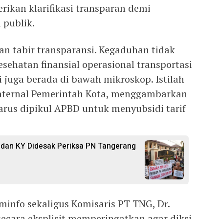
ikan klarifikasi transparan demi
 publik.
an tabir transparansi. Kegaduhan tidak
Kesehatan finansial operasional transportasi
i juga berada di bawah mikroskop. Istilah
internal Pemerintah Kota, menggambarkan
arus dipikul APBD untuk menyubsidi tarif
dan KY Didesak Periksa PN Tangerang
minfo sekaligus Komisaris PT TNG, Dr.
secara eksplisit memperingatkan agar diksi