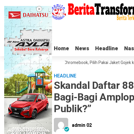
Home
Home
News
News
Headline
Headline
Nas
Nas
rim di Sidang Pleidoi Kasus Chromebook, Pilih Pakai Jaket Gojek keti
HEADLINE
Skandal Daftar 88
Bagi-Bagi Amplop 
Publik?”
admin 02