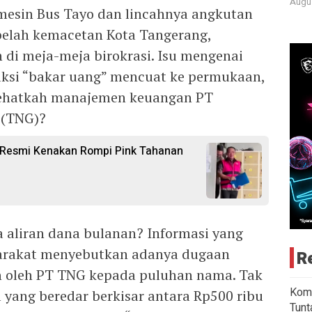
Augus
mesin Bus Tayo dan lincahnya angkutan
belah kemacetan Kota Tangerang,
 di meja-meja birokrasi. Isu mengenai
iksi “bakar uang” mencuat ke permukaan,
Sehatkah manajemen keuangan PT
 (TNG)?
 Resmi Kenakan Rompi Pink Tahanan
a aliran dana bulanan? Informasi yang
yarakat menyebutkan adanya dugaan
R
an oleh PT TNG kepada puluhan nama. Tak
Komi
yang beredar berkisar antara Rp500 ribu
Tunt