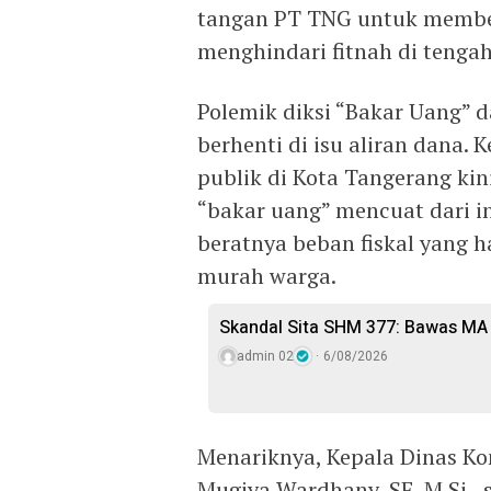
tangan PT TNG untuk member
menghindari fitnah di tengah
Polemik diksi “Bakar Uang” d
berhenti di isu aliran dana. 
publik di Kota Tangerang kin
“bakar uang” mencuat dari 
beratnya beban fiskal yang h
murah warga.
Skandal Sita SHM 377: Bawas MA 
admin 02
6/08/2026
Menariknya, Kepala Dinas Ko
Mugiya Wardhany, SE, M.Si., 