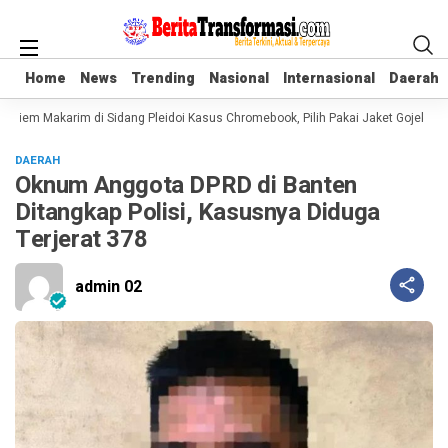
Home
Home
News
News
Trending
Trending
Nasional
Nasional
Internasional
Internasional
Daerah
Daerah
diem Makarim di Sidang Pleidoi Kasus Chromebook, Pilih Pakai Jaket Gojek ket
DAERAH
Oknum Anggota DPRD di Banten
Ditangkap Polisi, Kasusnya Diduga
Terjerat 378
admin 02