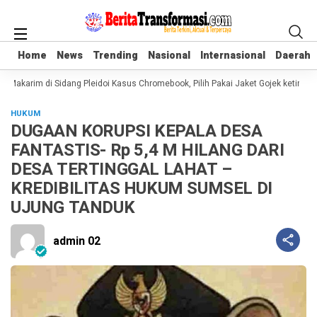
Home
Home
News
News
Trending
Trending
Nasional
Nasional
Internasional
Internasional
Daerah
Daerah
Makarim di Sidang Pleidoi Kasus Chromebook, Pilih Pakai Jaket Gojek ketimban
HUKUM
DUGAAN KORUPSI KEPALA DESA
FANTASTIS- Rp 5,4 M HILANG DARI
DESA TERTINGGAL LAHAT –
KREDIBILITAS HUKUM SUMSEL DI
UJUNG TANDUK
admin 02