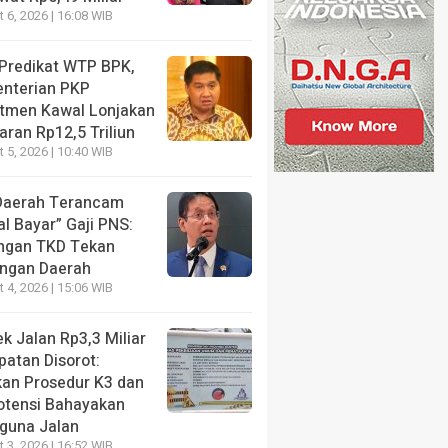
 6, 2026 | 16:08 WIB
HEADLINE
tua PN
Sempat Dicari Penyidik, Wamen Imipas S
 Predikat WTP BPK,
Gedung KPK Pasca OTT Imigrasi Jakbar
nterian PKP
tmen Kawal Lonjakan
2 months ago
ran Rp12,5 Triliun
 5, 2026 | 10:40 WIB
Daerah Terancam
l Bayar” Gaji PNS:
ilis
HEADLINE
ngan TKD Tekan
um
Tangis Haru Nadiem Makarim di
H
ngan Daerah
asus
Sidang Pleidoi Kasus
K
 4, 2026 | 15:06 WIB
kutan
Chromebook, Pilih Pakai Jaket
J
Gojek ketimbang Rompi Tahanan
I
k Jalan Rp3,3 Miliar
patan Disorot:
2 months ago
2
kan Prosedur K3 dan
otensi Bahayakan
guna Jalan
 3, 2026 | 16:52 WIB