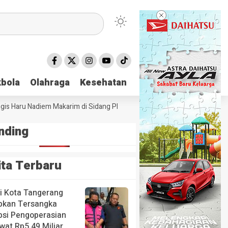
bola
bola
Olahraga
Olahraga
Kesehatan
Kesehatan
 Haru Nadiem Makarim di Sidang Pleidoi Kasus Chromebook, Pilih Pakai
nding
ita Terbaru
ri Kota Tangerang
pkan Tersangka
psi Pengoperasian
wat Rp5,49 Miliar