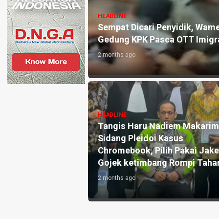
HEADLINE
pas Silmy Karim Akhirnya Datangi
Kasus Eksp
akbar
Jakarta Se
1 year ago
HEADLINE
Kejati Ban
HEADLINE
Kritisi Kebijakan Polri Ikut Tanam
Kasus Duga
Jagung, Benny K Harman: Apakah
Tangsel, S
Ini Sudah Benar?
Bersih Ber
2 months ago
1 year ago