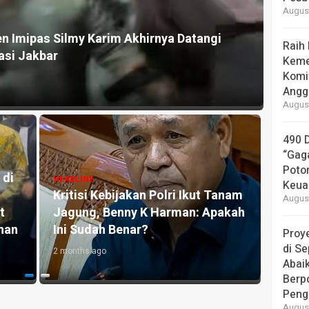
August
or Crude Palm Oil Wilmar Cs. Oknum Panitera dan Ke
Raih
latan Ikut Terseret
Keme
Komi
Angga
August
490 
HEADLINE
“Gaga
Kerugian Negara Telah Dir
Poto
ten Bungkam Soal
Namun Kejati Banten Bel
Keua
an Korupsi di DLH
Tetapkan Tersangka di K
August
T Burhanudin Didesak
Dugaan Korupsi Pengang
sih
Sampah
Proye
di Se
1 year ago
Abai
Berp
Peng
August