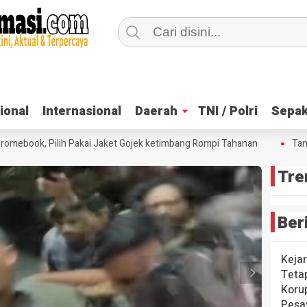
ional
ional
Internasional
Internasional
Daerah
Daerah
TNI / Polri
TNI / Polri
Sepak
Sepak
mebook, Pilih Pakai Jaket Gojek ketimbang Rompi Tahanan
Tangis
Tre
Ber
Keja
Teta
Koru
Pesa