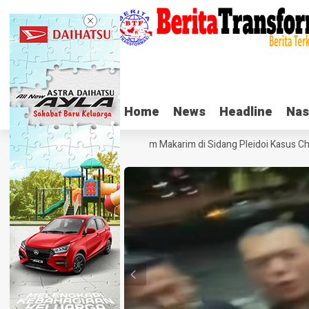
Home
Home
News
News
Headline
Headline
Nas
Nas
Tangis Haru Nadiem Makarim di Sidang Pleidoi Kasus Chro