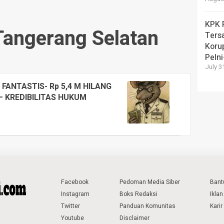
KPK 
Tangerang Selatan
Ters
Koru
Peln
July 3
FANTASTIS- Rp 5,4 M HILANG
– KREDIBILITAS HUKUM
Facebook
Pedoman Media Siber
Bant
Instagram
Boks Redaksi
Iklan
Twitter
Panduan Komunitas
Karir
Youtube
Disclaimer