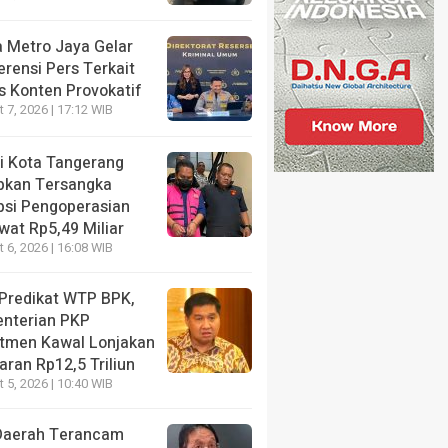
NE
a Metro Jaya Gelar
t Dicari Penyidik, Wamen Imipas Silmy Karim Akhirny
rensi Pers Terkait
ng KPK Pasca OTT Imigrasi Jakbar
s Konten Provokatif
 7, 2026 | 17:12 WIB
s ago
ri Kota Tangerang
pkan Tersangka
psi Pengoperasian
wat Rp5,49 Miliar
NE
 6, 2026 | 16:08 WIB
is Haru Nadiem Makarim di
HEADLINE
g Pleidoi Kasus
Kritisi Kebijakan Po
 Predikat WTP BPK,
ebook, Pilih Pakai Jaket
Jagung, Benny K Ha
nterian PKP
k ketimbang Rompi Tahanan
Ini Sudah Benar?
tmen Kawal Lonjakan
ran Rp12,5 Triliun
s ago
2 months ago
 5, 2026 | 10:40 WIB
Daerah Terancam