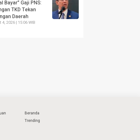
l Bayar” Gaji PNS:
ngan TKD Tekan
ngan Daerah
 4, 2026 | 15:06 WIB
uan
Beranda
Trending