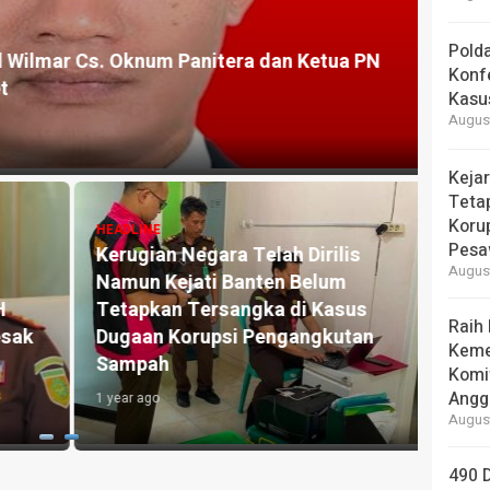
HEADLI
Pold
 Wilmar Cs. Oknum Panitera dan Ketua PN
Sempa
Konfe
Gedu
Kasu
August
2 month
Keja
Teta
Koru
HEADLINE
Pesa
Kerugian Negara Telah Dirilis
HEADLI
August
Namun Kejati Banten Belum
Tang
Tetapkan Tersangka di Kasus
Sidan
Raih
sak
Dugaan Korupsi Pengangkutan
Chrom
Keme
Sampah
Goje
Komi
Angga
1 year ago
2 month
August
490 