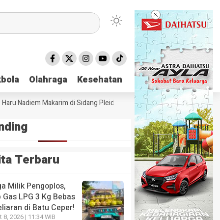
bola
bola
Olahraga
Olahraga
Kesehatan
Kesehatan
aru Nadiem Makarim di Sidang Pleidoi Kasus Chromebook, Pilih Pakai Ja
nding
ita Terbaru
a Milik Pengoplos,
p Gas LPG 3 Kg Bebas
liaran di Batu Ceper!
 8, 2026 | 11:34 WIB