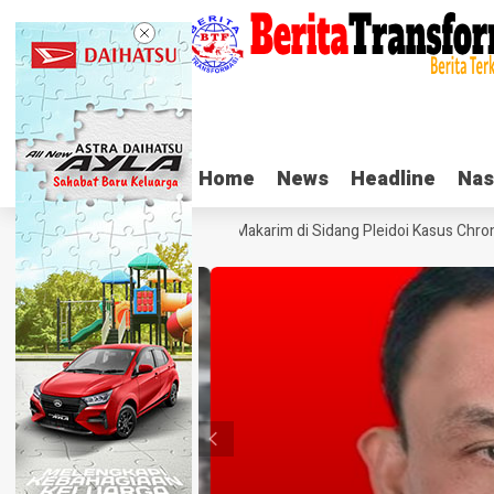
Home
Home
News
News
Headline
Headline
Nas
Nas
Tangis Haru Nadiem Makarim di Sidang Pleidoi Kasus Chrome