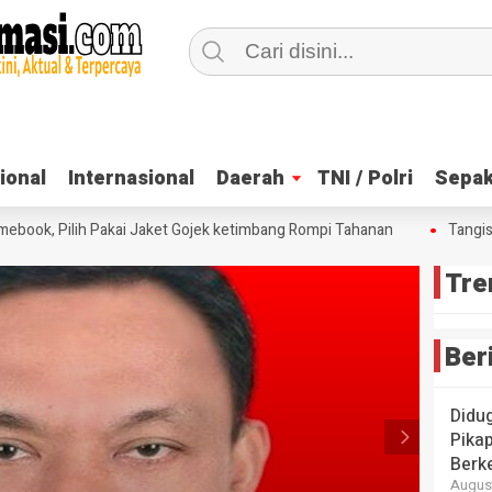
ional
ional
Internasional
Internasional
Daerah
Daerah
TNI / Polri
TNI / Polri
Sepak
Sepak
book, Pilih Pakai Jaket Gojek ketimbang Rompi Tahanan
Tangis H
Tre
Ber
Didug
Pika
Berke
August