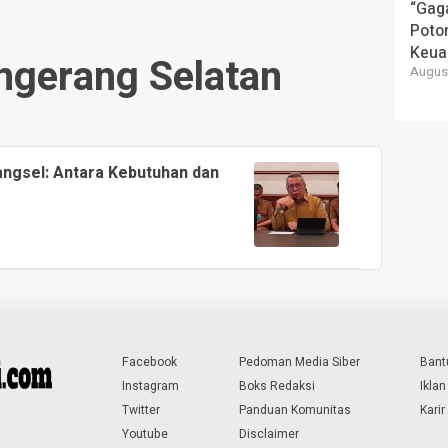
“Gaga
Poto
Keua
angerang Selatan
August
angsel: Antara Kebutuhan dan
Facebook
Pedoman Media Siber
Bant
Instagram
Boks Redaksi
Iklan
Twitter
Panduan Komunitas
Karir
Youtube
Disclaimer