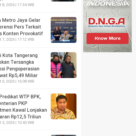
 8, 2026 | 11:34 WIB
NE
t Dicari Penyidik, Wamen Imipas Silmy Karim Akhirny
a Metro Jaya Gelar
ng KPK Pasca OTT Imigrasi Jakbar
rensi Pers Terkait
s Konten Provokatif
s ago
 7, 2026 | 17:12 WIB
ri Kota Tangerang
pkan Tersangka
psi Pengoperasian
NE
wat Rp5,49 Miliar
is Haru Nadiem Makarim di
HEADLINE
 6, 2026 | 16:08 WIB
g Pleidoi Kasus
Kritisi Kebijakan Po
ebook, Pilih Pakai Jaket
Jagung, Benny K Ha
 Predikat WTP BPK,
k ketimbang Rompi Tahanan
Ini Sudah Benar?
nterian PKP
tmen Kawal Lonjakan
s ago
2 months ago
ran Rp12,5 Triliun
 5, 2026 | 10:40 WIB