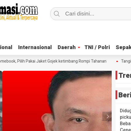
ional
ional
Internasional
Internasional
Daerah
Daerah
TNI / Polri
TNI / Polri
Sepak
Sepak
book, Pilih Pakai Jaket Gojek ketimbang Rompi Tahanan
Tangis H
Tre
Ber
Didug
pick
Bebas
Cepe