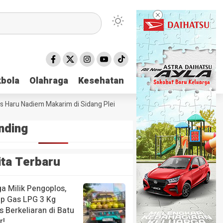
bola
bola
Olahraga
Olahraga
Kesehatan
Kesehatan
aru Nadiem Makarim di Sidang Pleidoi Kasus Chromebook, Pilih Pakai J
nding
ita Terbaru
a Milik Pengoplos,
up Gas LPG 3 Kg
 Berkeliaran di Batu
r!