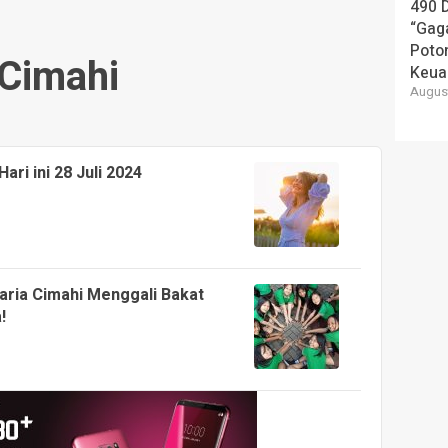
490 
“Gaga
Poto
Cimahi
Keua
August
ri ini 28 Juli 2024
aria Cimahi Menggali Bakat
!