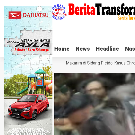
Home
Home
News
News
Headline
Headline
Nas
Nas
Tangis Haru Nadiem Makarim di Sidang Pleidoi Kasus Chrome