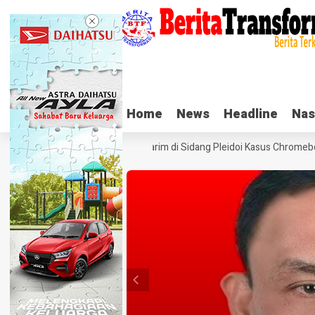
Home
Home
News
News
Headline
Headline
Nas
Nas
Tangis Haru Nadiem Makarim di Sidang Pleidoi Kasus Chromebook