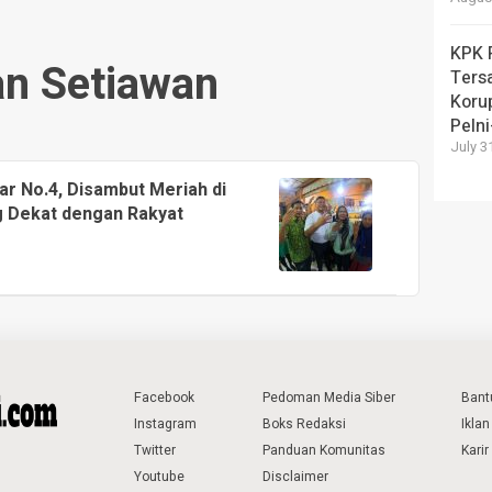
KPK 
n Setiawan
Ters
Koru
Peln
July 3
r No.4, Disambut Meriah di
 Dekat dengan Rakyat
Facebook
Pedoman Media Siber
Bant
Instagram
Boks Redaksi
Iklan
Twitter
Panduan Komunitas
Karir
Youtube
Disclaimer