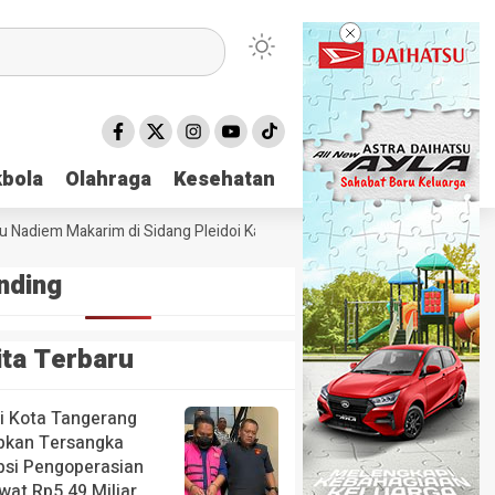
bola
bola
Olahraga
Olahraga
Kesehatan
Kesehatan
Nadiem Makarim di Sidang Pleidoi Kasus Chromebook, Pilih Pakai Jaket 
nding
ita Terbaru
ri Kota Tangerang
pkan Tersangka
psi Pengoperasian
wat Rp5,49 Miliar