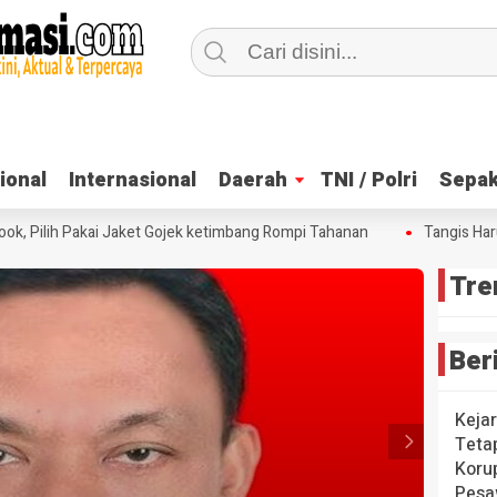
ional
ional
Internasional
Internasional
Daerah
Daerah
TNI / Polri
TNI / Polri
Sepak
Sepak
, Pilih Pakai Jaket Gojek ketimbang Rompi Tahanan
Tangis Haru 
Tre
Ber
Keja
Teta
Koru
Pesa