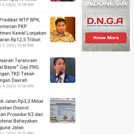
 6, 2026 | 16:08 WIB
NE
t Dicari Penyidik, Wamen Imipas Silmy Karim Akhirny
 Predikat WTP BPK,
ng KPK Pasca OTT Imigrasi Jakbar
nterian PKP
tmen Kawal Lonjakan
s ago
ran Rp12,5 Triliun
 5, 2026 | 10:40 WIB
Daerah Terancam
l Bayar” Gaji PNS:
NE
ngan TKD Tekan
is Haru Nadiem Makarim di
HEADLINE
ngan Daerah
g Pleidoi Kasus
Kritisi Kebijakan Po
 4, 2026 | 15:06 WIB
ebook, Pilih Pakai Jaket
Jagung, Benny K Ha
k ketimbang Rompi Tahanan
Ini Sudah Benar?
k Jalan Rp3,3 Miliar
patan Disorot:
s ago
2 months ago
kan Prosedur K3 dan
otensi Bahayakan
guna Jalan
 3, 2026 | 16:52 WIB