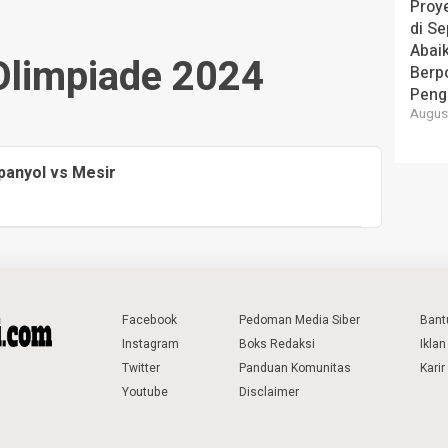
Proye
di Se
Abai
Olimpiade 2024
Berp
Peng
August
Spanyol vs Mesir
Facebook
Pedoman Media Siber
Bant
Instagram
Boks Redaksi
Iklan
Twitter
Panduan Komunitas
Karir
Youtube
Disclaimer