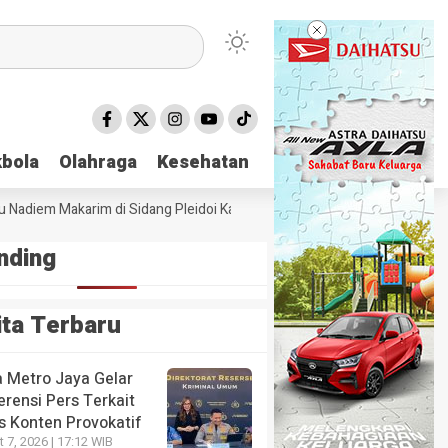
bola
bola
Olahraga
Olahraga
Kesehatan
Kesehatan
Nadiem Makarim di Sidang Pleidoi Kasus Chromebook, Pilih Pakai Jaket 
nding
ita Terbaru
a Metro Jaya Gelar
rensi Pers Terkait
s Konten Provokatif
 7, 2026 | 17:12 WIB