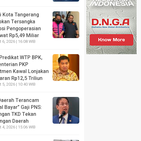
NE
ri Kota Tangerang
t Dicari Penyidik, Wamen Imipas Silmy Karim Akhirny
pkan Tersangka
ng KPK Pasca OTT Imigrasi Jakbar
psi Pengoperasian
wat Rp5,49 Miliar
s ago
 6, 2026 | 16:08 WIB
 Predikat WTP BPK,
nterian PKP
tmen Kawal Lonjakan
NE
ran Rp12,5 Triliun
is Haru Nadiem Makarim di
HEADLINE
 5, 2026 | 10:40 WIB
g Pleidoi Kasus
Kritisi Kebijakan Po
ebook, Pilih Pakai Jaket
Jagung, Benny K Ha
Daerah Terancam
k ketimbang Rompi Tahanan
Ini Sudah Benar?
l Bayar” Gaji PNS:
ngan TKD Tekan
s ago
2 months ago
ngan Daerah
 4, 2026 | 15:06 WIB