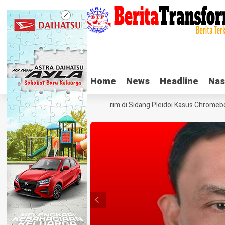
Home
Home
News
News
Headline
Headline
Nas
Nas
Tangis Haru Nadiem Makarim di Sidang Pleidoi Kasus Chromebook