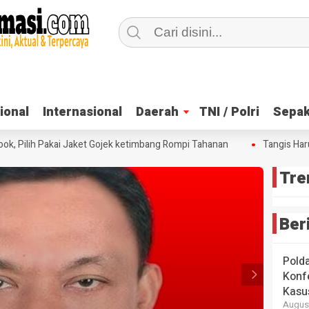
ional
ional
Internasional
Internasional
Daerah
Daerah
TNI / Polri
TNI / Polri
Sepak
Sepak
, Pilih Pakai Jaket Gojek ketimbang Rompi Tahanan
Tangis Haru 
Tre
Ber
Pold
Konfe
Kasu
August