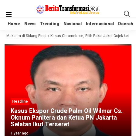
Home
Home
News
News
Trending
Trending
Nasional
Nasional
Internasional
Internasional
Daerah
Daerah
em Makarim di Sidang Pleidoi Kasus Chromebook, Pilih Pakai Jaket Gojek ketim
Headline
Kasus Ekspor Crude Palm Oil Wilmar Cs.
Oknum Panitera dan Ketua PN Jakarta
Selatan Ikut Terseret
1 year ago