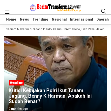
Home
Home
News
News
Trending
Trending
Nasional
Nasional
Internasional
Internasional
Daerah
Daerah
aru Nadiem Makarim di Sidang Pleidoi Kasus Chromebook, Pilih Pakai Jaket Goj
Headline
Kritisi Kebijakan Polri Ikut Tanam
Jagung, Benny K Harman: Apakah Ini
Sudah Benar?
2 months ago