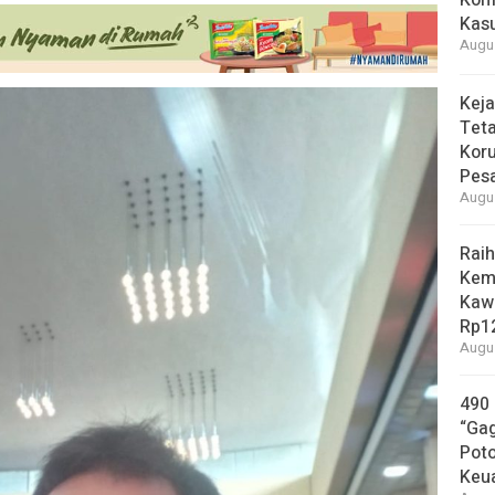
Konf
Kasu
Augus
Keja
Tet
Koru
Pesa
Augus
Raih
Kem
Kaw
Rp12
Augus
490
“Gag
Pot
Keu