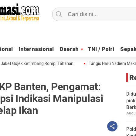
ional
ional
Internasional
Internasional
Daerah
Daerah
TNI / Polri
TNI / Polri
Sepak
Sepak
t Gojek ketimbang Rompi Tahanan
Tangis Haru Nadiem Makarim di 
R
KP Banten, Pengamat:
Didu
si Indikasi Manipulasi
pick
elap Ikan
Berk
Augus
Pold