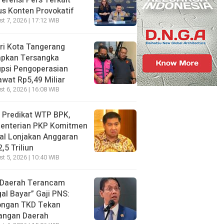
erensi Pers Terkait
s Konten Provokatif
t 7, 2026 | 17:12 WIB
ri Kota Tangerang
apkan Tersangka
psi Pengoperasian
wat Rp5,49 Miliar
t 6, 2026 | 16:08 WIB
 Predikat WTP BPK,
enterian PKP Komitmen
al Lonjakan Anggaran
,5 Triliun
t 5, 2026 | 10:40 WIB
 Daerah Terancam
al Bayar” Gaji PNS:
ongan TKD Tekan
angan Daerah