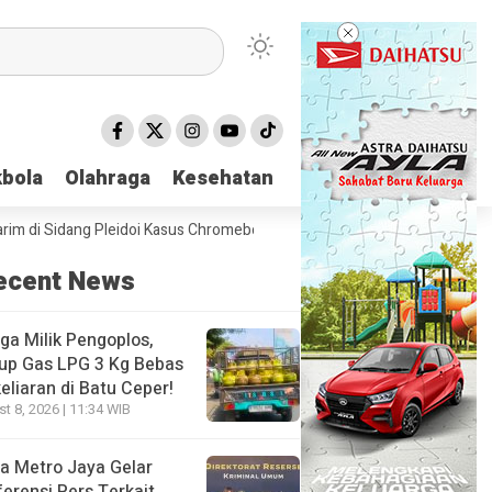
bola
bola
Olahraga
Olahraga
Kesehatan
Kesehatan
Sidang Pleidoi Kasus Chromebook, Pilih Pakai Jaket Gojek ketimbang R
ecent News
ga Milik Pengoplos,
up Gas LPG 3 Kg Bebas
eliaran di Batu Ceper!
t 8, 2026 | 11:34 WIB
a Metro Jaya Gelar