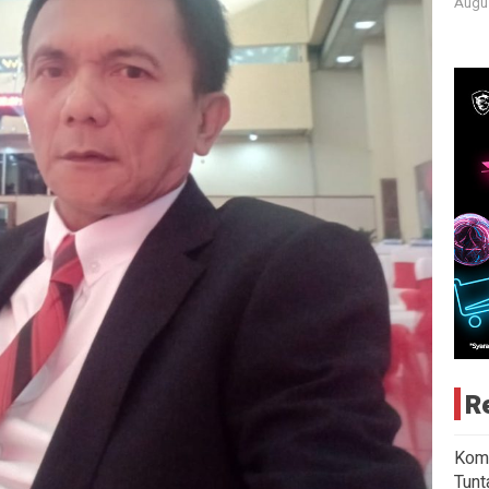
Augus
R
Komi
Tunt