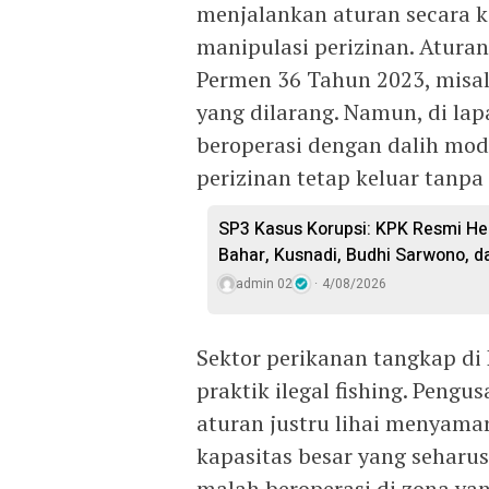
menjalankan aturan secara k
manipulasi perizinan. Atura
Permen 36 Tahun 2023, misal
yang dilarang. Namun, di lap
beroperasi dengan dalih modi
perizinan tetap keluar tanp
SP3 Kasus Korupsi: KPK Resmi He
Bahar, Kusnadi, Budhi Sarwono, da
admin 02
4/08/2026
Sektor perikanan tangkap di
praktik ilegal fishing. Peng
aturan justru lihai menyam
kapasitas besar yang seharus
malah beroperasi di zona ya