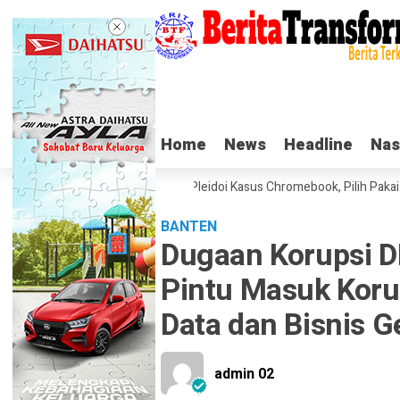
Home
Home
News
News
Headline
Headline
Nas
Nas
u Nadiem Makarim di Sidang Pleidoi Kasus Chromebook, Pilih Pakai Jake
BANTEN
Dugaan Korupsi D
Pintu Masuk Korup
Data dan Bisnis G
admin 02