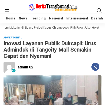
Home
Home
News
News
Trending
Trending
Nasional
Nasional
Internasional
Internasional
Daerah
Daerah
iem Makarim di Sidang Pleidoi Kasus Chromebook, Pilih Pakai Jaket Gojek keti
ADVERTORIAL
Inovasi Layanan Publik Dukcapil: Urus
Adminduk di Tangcity Mall Semakin
Cepat dan Nyaman!
admin 02