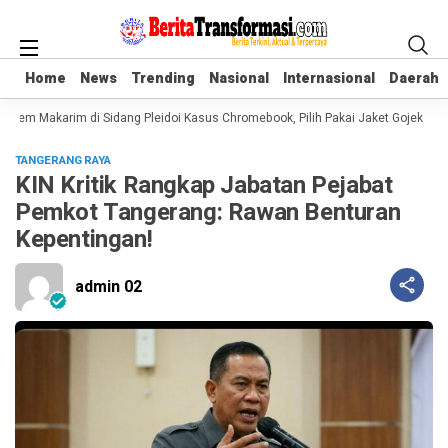
Home
Home
News
News
Trending
Trending
Nasional
Nasional
Internasional
Internasional
Daerah
Daerah
diem Makarim di Sidang Pleidoi Kasus Chromebook, Pilih Pakai Jaket Gojek ket
TANGERANG RAYA
KIN Kritik Rangkap Jabatan Pejabat
Pemkot Tangerang: Rawan Benturan
Kepentingan!
admin 02