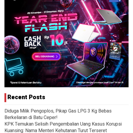
Recent Posts
Diduga Milik Pengoplos, Pikap Gas LPG 3 Kg Bebas
Berkeliaran di Batu Ceper!
KPK Temukan Selisih Pengembalian Uang Kasus Korupsi
Kuansing: Nama Menteri Kehutanan Turut Terseret