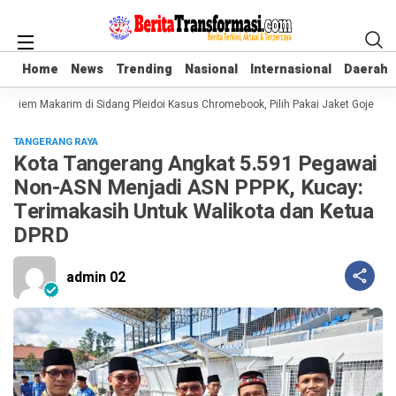
Home
Home
News
News
Trending
Trending
Nasional
Nasional
Internasional
Internasional
Daerah
Daerah
diem Makarim di Sidang Pleidoi Kasus Chromebook, Pilih Pakai Jaket Gojek ket
TANGERANG RAYA
Kota Tangerang Angkat 5.591 Pegawai
Non-ASN Menjadi ASN PPPK, Kucay:
Terimakasih Untuk Walikota dan Ketua
DPRD
admin 02