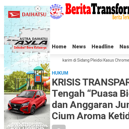
Home
Home
News
News
Headline
Headline
Nas
Nas
Tangis Haru Nadiem Makarim di Sidang Pleidoi Kasus Chromebook, 
HUKUM
KRISIS TRANSPAR
Tengah “Puasa B
dan Anggaran Jum
Cium Aroma Keti