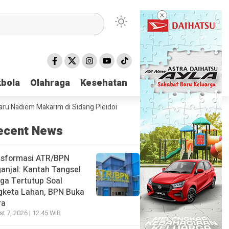
bola
bola
Olahraga
Olahraga
Kesehatan
Kesehatan
diem Makarim di Sidang Pleidoi Kasus Chromebook, Pilih Pakai Jaket G
ecent News
nsformasi ATR/BPN
anjal: Kantah Tangsel
ga Tertutup Soal
gketa Lahan, BPN Buka
ra
t 7, 2026 | 12:45 WIB