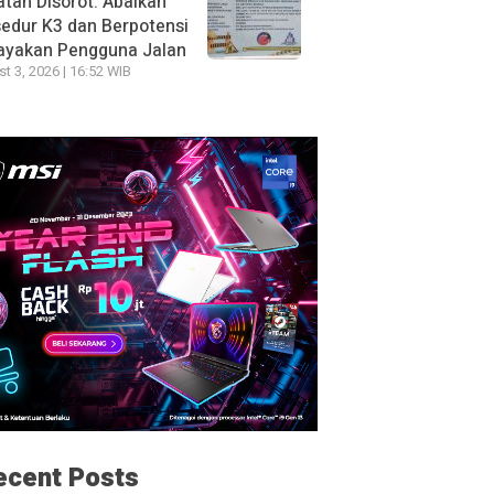
tan Disorot: Abaikan
edur K3 dan Berpotensi
ayakan Pengguna Jalan
t 3, 2026 | 16:52 WIB
ecent Posts