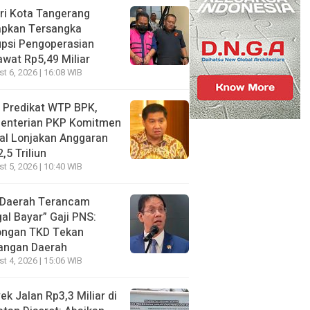
ri Kota Tangerang
apkan Tersangka
psi Pengoperasian
wat Rp5,49 Miliar
t 6, 2026 | 16:08 WIB
 Predikat WTP BPK,
enterian PKP Komitmen
al Lonjakan Anggaran
,5 Triliun
t 5, 2026 | 10:40 WIB
 Daerah Terancam
al Bayar” Gaji PNS:
ongan TKD Tekan
angan Daerah
t 4, 2026 | 15:06 WIB
ek Jalan Rp3,3 Miliar di