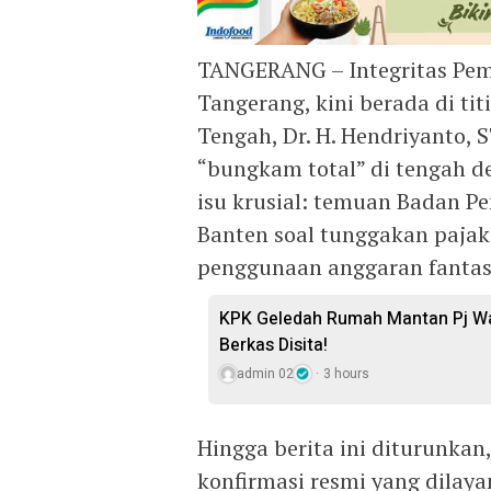
TANGERANG – Integritas Pem
Tangerang, kini berada di ti
Tengah, Dr. H. Hendriyanto, 
“bungkam total” di tengah d
isu krusial: temuan Badan P
Banten soal tunggakan pajak
penggunaan anggaran fantastis
KPK Geledah Rumah Mantan Pj Wal
Berkas Disita!
admin 02
3 hours
Hingga berita ini diturunkan,
konfirmasi resmi yang dilay