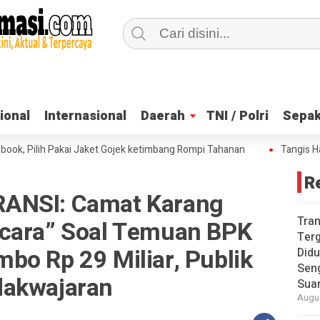
ional
ional
Internasional
Internasional
Daerah
Daerah
TNI / Polri
TNI / Polri
Sepak
Sepak
Pilih Pakai Jaket Gojek ketimbang Rompi Tahanan
Tangis Haru Na
R
ANSI: Camat Karang
Tra
icara” Soal Temuan BPK
Terg
bo Rp 29 Miliar, Publik
Didu
Sen
dakwajaran
Sua
Augus