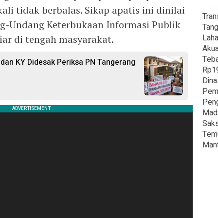
i tidak berbalas. Sikap apatis ini dinilai
Tran
-Undang Keterbukaan Informasi Publik
Tang
Laha
iar di tengah masyarakat.
Akua
Teba
dan KY Didesak Periksa PN Tangerang
Rp19
Dina
Pem
Peng
Mady
Saks
Temu
Mant