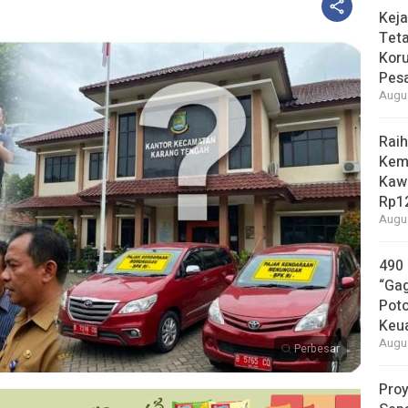
Keja
Tet
Koru
Pesa
Augus
Raih
Kem
Kaw
Rp12
Augus
490
“Gag
Pot
Keu
Augus
Perbesar
Proy