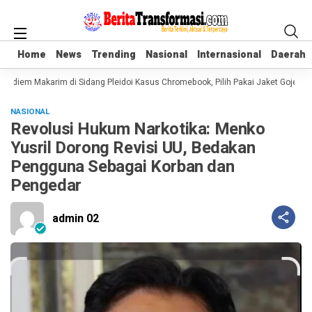
Home
Home
News
News
Trending
Trending
Nasional
Nasional
Internasional
Internasional
Daerah
Daerah
adiem Makarim di Sidang Pleidoi Kasus Chromebook, Pilih Pakai Jaket Gojek ke
NASIONAL
Revolusi Hukum Narkotika: Menko
Yusril Dorong Revisi UU, Bedakan
Pengguna Sebagai Korban dan
Pengedar
admin 02