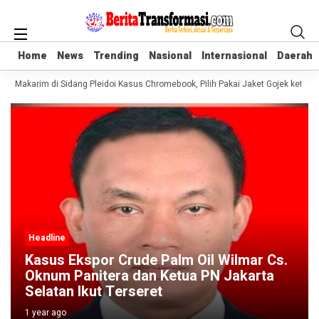
Home
Home
News
News
Trending
Trending
Nasional
Nasional
Internasional
Internasional
Daerah
Daerah
em Makarim di Sidang Pleidoi Kasus Chromebook, Pilih Pakai Jaket Gojek ketim
Headline
ilmar Cs.
Kejati Banten Bungkam Soal Kasu
Jakarta
Dugaan Korupsi di DLH Tangsel, 
Burhanudin Didesak Bersih Bersih
1 year ago