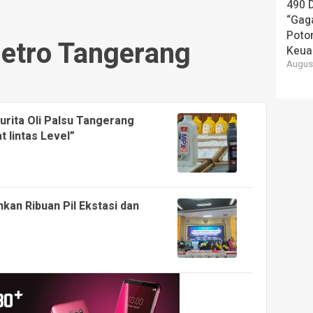
490 
“Gaga
Poto
etro Tangerang
Keua
August
urita Oli Palsu Tangerang
 lintas Level”
an Ribuan Pil Ekstasi dan