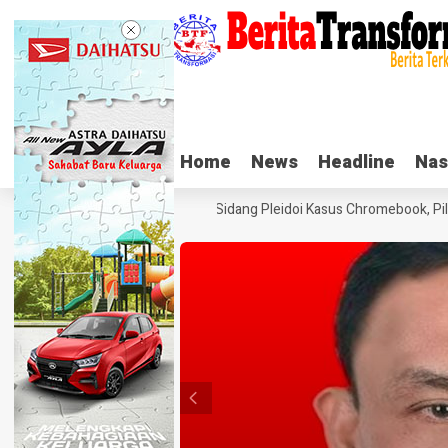
Home
Home
News
News
Headline
Headline
Nas
Nas
Tangis Haru Nadiem Makarim di Sidang Pleidoi Kasus Chromebook, Pilih