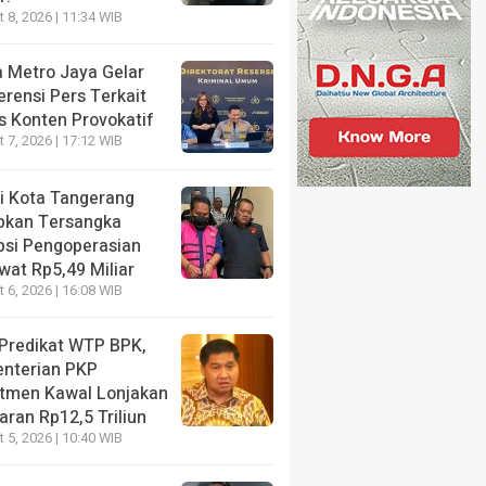
 8, 2026 | 11:34 WIB
NE
t Dicari Penyidik, Wamen Imipas Silmy Karim Akhirny
a Metro Jaya Gelar
ng KPK Pasca OTT Imigrasi Jakbar
rensi Pers Terkait
s Konten Provokatif
s ago
 7, 2026 | 17:12 WIB
ri Kota Tangerang
pkan Tersangka
psi Pengoperasian
NE
wat Rp5,49 Miliar
is Haru Nadiem Makarim di
HEADLINE
 6, 2026 | 16:08 WIB
g Pleidoi Kasus
Kritisi Kebijakan Po
ebook, Pilih Pakai Jaket
Jagung, Benny K Ha
 Predikat WTP BPK,
k ketimbang Rompi Tahanan
Ini Sudah Benar?
nterian PKP
tmen Kawal Lonjakan
s ago
2 months ago
ran Rp12,5 Triliun
 5, 2026 | 10:40 WIB