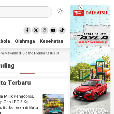
bola
bola
Olahraga
Olahraga
Kesehatan
Kesehatan
Makarim di Sidang Pleidoi Kasus Chromebook, Pilih Pakai Jaket Gojek 
nding
ita Terbaru
a Milik Pengoplos,
up Gas LPG 3 Kg
 Berkeliaran di Batu
r!