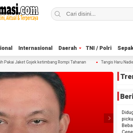
ional
ional
Internasional
Internasional
Daerah
Daerah
TNI / Polri
TNI / Polri
Sepak
Sepak
 Pakai Jaket Gojek ketimbang Rompi Tahanan
Tangis Haru Nadiem 
Tre
Ber
Didug
pick
Bebas
Cepe