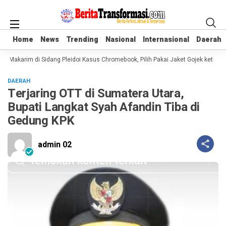
Home
Home
News
News
Trending
Trending
Nasional
Nasional
Internasional
Internasional
Daerah
Daerah
 Makarim di Sidang Pleidoi Kasus Chromebook, Pilih Pakai Jaket Gojek ketimb
DAERAH
Terjaring OTT di Sumatera Utara,
Bupati Langkat Syah Afandin Tiba di
Gedung KPK
admin 02