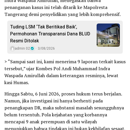
Indra Waspada Amirullah, menegaskan bahwa
penanganan kasus ini telah ditarik ke Mapolresta
Tangerang demi penyelidikan yang lebih komprehensif.
Tuding LSM ‘Tak Beritikad Baik’,
Permohonan Transparansi Dana BLUD
Resmi Ditolak
admin 02
3/08/2026
> “Sampai saat ini, kami menerima 9 laporan terkait kasus
tersebut,” ujar Kombes Pol Andi Muhammad Indra
Waspada Amirullah dalam keterangan resminya, lewat
kasi Humas.
Hingga Sabtu, 6 Juni 2026, proses hukum terus berjalan.
Namun, jika investigasi ini hanya berhenti pada
penangkapan DR, maka substansi masalah sesungguhnya
belum tersentuh. Pola kejahatan yang korbannya
mencapai 9 anak perempuan di satu wilayah
menunjukkan bahwa tindakan ini bukan kekhilafan sesaat,