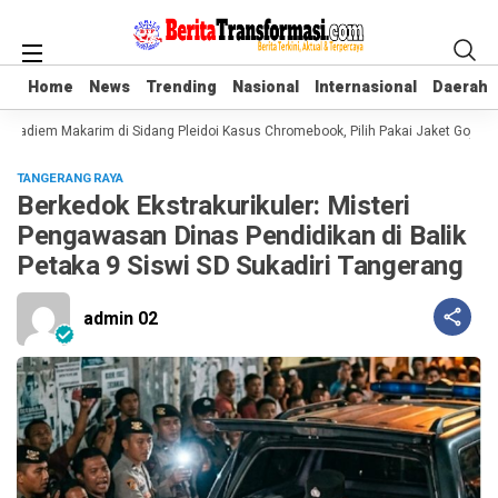
Home
Home
News
News
Trending
Trending
Nasional
Nasional
Internasional
Internasional
Daerah
Daerah
Nadiem Makarim di Sidang Pleidoi Kasus Chromebook, Pilih Pakai Jaket Gojek k
TANGERANG RAYA
Berkedok Ekstrakurikuler: Misteri
Pengawasan Dinas Pendidikan di Balik
Petaka 9 Siswi SD Sukadiri Tangerang
admin 02